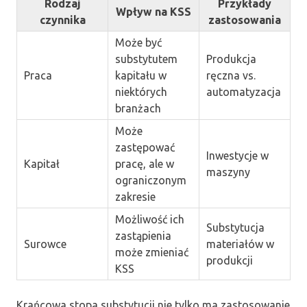
Rodzaj
Przykłady
Wpływ na KSS
czynnika
zastosowania
Może być
substytutem
Produkcja
Praca
kapitału w
ręczna vs.
niektórych
automatyzacja
branżach
Może
zastępować
Inwestycje w
Kapitał
pracę, ale w
maszyny
ograniczonym
zakresie
Możliwość ich
Substytucja
zastąpienia
Surowce
materiałów w
może zmieniać
produkcji
KSS
Krańcowa stopa substytucji nie tylko ma zastosowanie