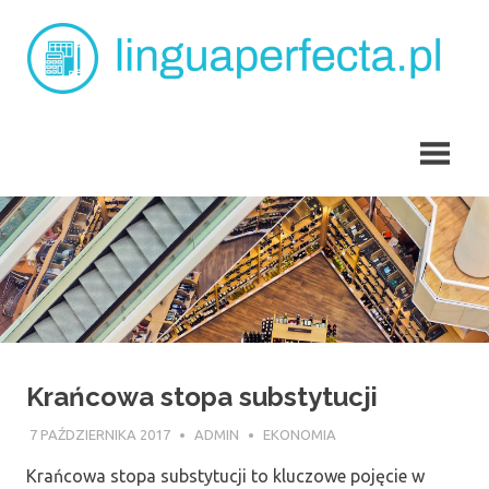
Skip
L
to
content
p
angielski
dla
dzieci
Tarchomin
Krańcowa stopa substytucji
7 PAŹDZIERNIKA 2017
ADMIN
EKONOMIA
Krańcowa stopa substytucji to kluczowe pojęcie w