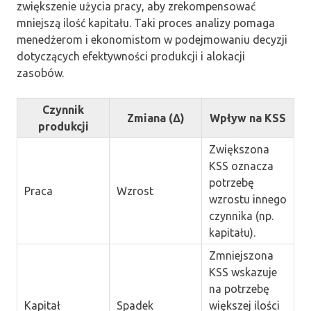
zwiększenie użycia pracy, aby zrekompensować
mniejszą ilość kapitału. Taki proces analizy pomaga
menedżerom i ekonomistom w podejmowaniu decyzji
dotyczących efektywności produkcji i alokacji
zasobów.
Czynnik
Zmiana (Δ)
Wpływ na KSS
produkcji
Zwiększona
KSS oznacza
potrzebę
Praca
Wzrost
wzrostu innego
czynnika (np.
kapitału).
Zmniejszona
KSS wskazuje
na potrzebę
Kapitał
Spadek
większej ilości