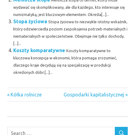
Mennicza stopa to termin, który może
wydawać się skomplikowany, ale dla każdego, kto interesuje się
numizmatyką, jest kluczowym elementem. Określa[...]...
Stopa życiowa
Stopa życiowa to niezwykle istotny wskaźnik,
który odzwierciedla poziom zaspokojenia potrzeb materialnych i
niematerialnych w społeczeństwie. Obejmuje nie tylko dochody,
[...]...
Koszty komparatywne
Koszty komparatywne to
kluczowa koncepcja w ekonomii, która pomaga zrozumieć,
dlaczego kraje decydują się na specjalizację w produkcji
określonych dóbr.[...]...
Previous
Next
Nawigacja
Kółka rolnicze
Gospodarki kapitalistycznej
Post:
Post:
wpisu