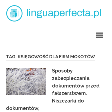
Skip
L
to
content
p
angielski
dla
dzieci
Tarchomin
TAG:
KSIĘGOWOŚĆ DLA FIRM MOKOTÓW
Sposoby
zabezpieczania
dokumentów przed
fałszerstwem.
Niszczarki do
dokumentów,