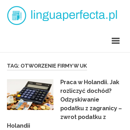
Skip
L
to
content
p
angielski
dla
dzieci
Tarchomin
TAG:
OTWORZENIE FIRMY W UK
Praca w Holandii. Jak
rozliczyć dochód?
Odzyskiwanie
podatku z zagranicy –
zwrot podatku z
Holandii