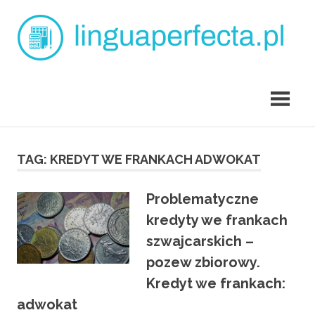
Skip
L
to
content
p
angielski
dla
dzieci
Tarchomin
TAG:
KREDYT WE FRANKACH ADWOKAT
Problematyczne
kredyty we frankach
szwajcarskich –
pozew zbiorowy.
Kredyt we frankach:
adwokat