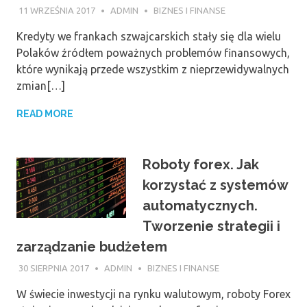
11 WRZEŚNIA 2017
ADMIN
BIZNES I FINANSE
Kredyty we frankach szwajcarskich stały się dla wielu
Polaków źródłem poważnych problemów finansowych,
które wynikają przede wszystkim z nieprzewidywalnych
zmian[…]
READ MORE
Roboty forex. Jak
korzystać z systemów
automatycznych.
Tworzenie strategii i
zarządzanie budżetem
30 SIERPNIA 2017
ADMIN
BIZNES I FINANSE
W świecie inwestycji na rynku walutowym, roboty Forex