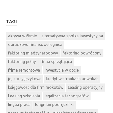
TAGI
aktywa w firmie
alternatywna spółka inwestycyjna
doradztwo finansowe legnica
faktoring międzynarodowy
faktoring odwrócony
faktoring pełny
firma sprzątająca
frima remontowa
inwestycja w opcje
jdj kursy językowe
kredyt we frankach adwokat
księgowość dla firm mokotów
Leasing operacyjny
Leasing szkolenia
legalizacja tachografów
lingua praca
longman podręczniki
naprawa tachografów
niezależność finansowa