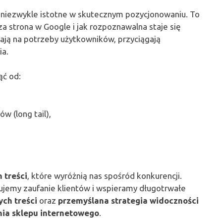
 niezwykle istotne w skutecznym pozycjonowaniu. To
za strona w Google i jak rozpoznawalna staje się
dają na potrzeby użytkowników, przyciągają
ia.
ąć od:
w (long tail),
 treści
, które wyróżnią nas spośród konkurencji.
ujemy zaufanie klientów i wspieramy długotrwałe
ych treści
oraz
przemyślana strategia widoczności
ia sklepu internetowego
.