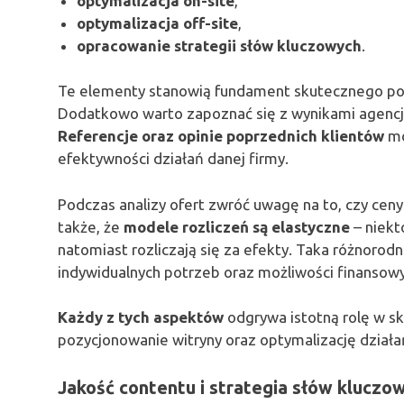
optymalizacja on-site
,
optymalizacja off-site
,
opracowanie strategii słów kluczowych
.
Te elementy stanowią fundament skutecznego poz
Dodatkowo warto zapoznać się z wynikami agencj
Referencje oraz opinie poprzednich klientów
mo
efektywności działań danej firmy.
Podczas analizy ofert zwróć uwagę na to, czy cen
także, że
modele rozliczeń są elastyczne
– niekt
natomiast rozliczają się za efekty. Taka różnor
indywidualnych potrzeb oraz możliwości finansowy
Każdy z tych aspektów
odgrywa istotną rolę w s
pozycjonowanie witryny oraz optymalizację działa
Jakość contentu i strategia słów kluczo