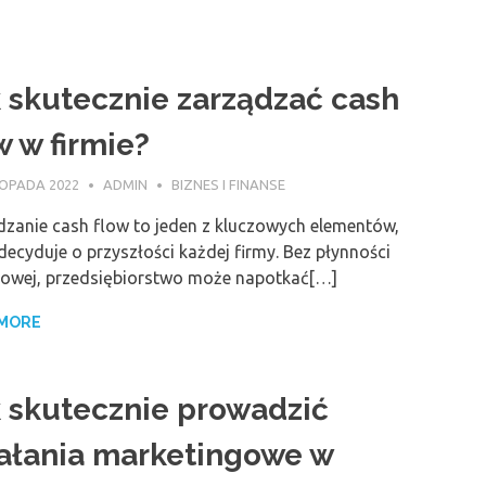
 skutecznie zarządzać cash
w w firmie?
TOPADA 2022
ADMIN
BIZNES I FINANSE
dzanie cash flow to jeden z kluczowych elementów,
decyduje o przyszłości każdej firmy. Bez płynności
sowej, przedsiębiorstwo może napotkać[…]
 MORE
 skutecznie prowadzić
ałania marketingowe w