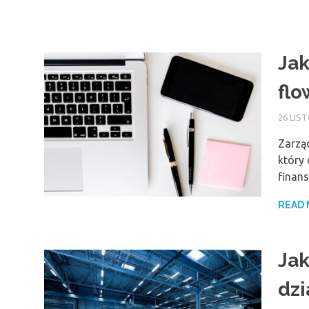
Jak
flo
26 LIS
Zarzą
który 
finan
READ
Jak
dzi