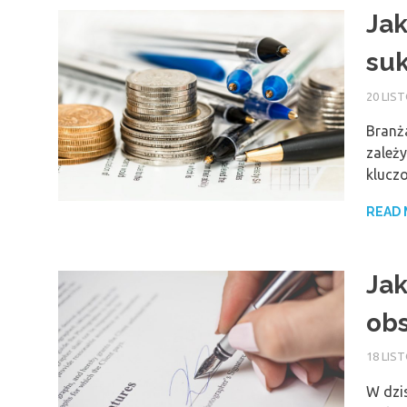
Jak
suk
20 LIS
Branż
zależy
kluczo
READ
Jak
obs
18 LIS
W dzis