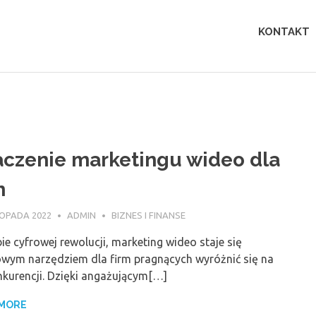
Lingua
KONTAKT
perfecta
czenie marketingu wideo dla
m
TOPADA 2022
ADMIN
BIZNES I FINANSE
e cyfrowej rewolucji, marketing wideo staje się
owym narzędziem dla firm pragnących wyróżnić się na
nkurencji. Dzięki angażującym[…]
 MORE