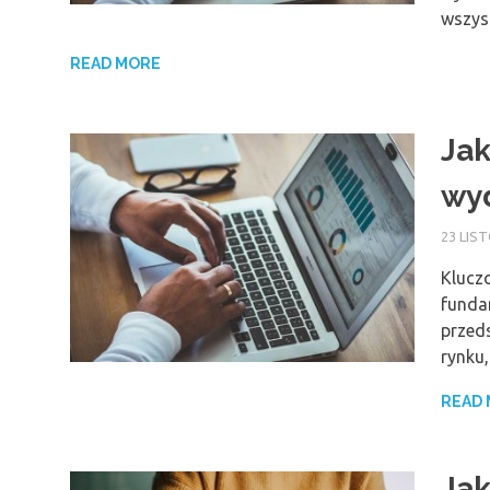
wszys
READ MORE
Jak
wyd
23 LIS
Klucz
funda
przed
rynku
READ
Jak