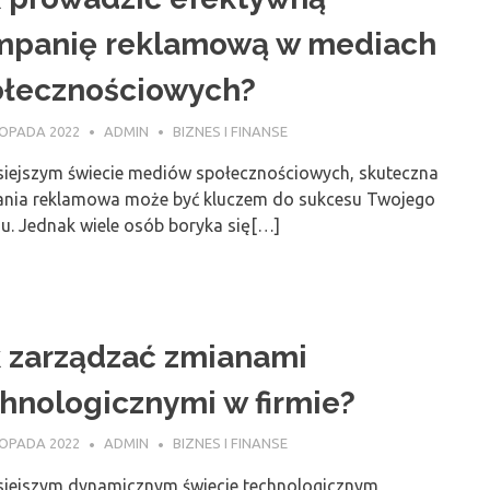
mpanię reklamową w mediach
ołecznościowych?
TOPADA 2022
ADMIN
BIZNES I FINANSE
siejszym świecie mediów społecznościowych, skuteczna
nia reklamowa może być kluczem do sukcesu Twojego
su. Jednak wiele osób boryka się[…]
 zarządzać zmianami
hnologicznymi w firmie?
TOPADA 2022
ADMIN
BIZNES I FINANSE
siejszym dynamicznym świecie technologicznym,