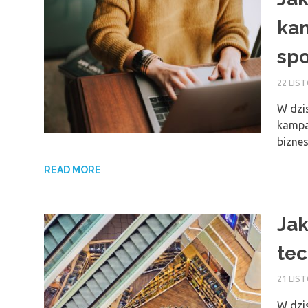
ka
sp
22 LIS
W dzi
kampa
bizne
READ MORE
Jak
tec
21 LIS
W dzi