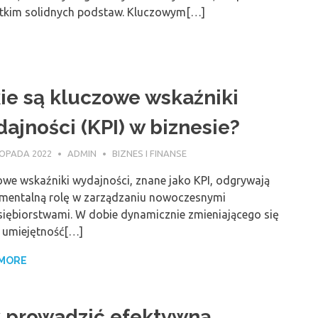
tkim solidnych podstaw. Kluczowym[…]
ie są kluczowe wskaźniki
ajności (KPI) w biznesie?
TOPADA 2022
ADMIN
BIZNES I FINANSE
owe wskaźniki wydajności, znane jako KPI, odgrywają
mentalną rolę w zarządzaniu nowoczesnymi
siębiorstwami. W dobie dynamicznie zmieniającego się
, umiejętność[…]
 MORE
 prowadzić efektywną