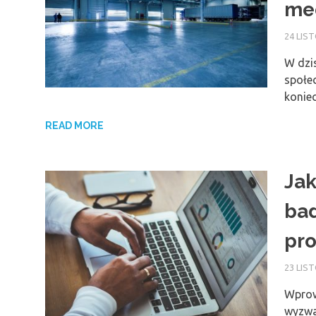
me
24 LIS
W dzi
społec
konie
READ MORE
Jak
ba
pr
23 LIS
Wprow
wyzwan