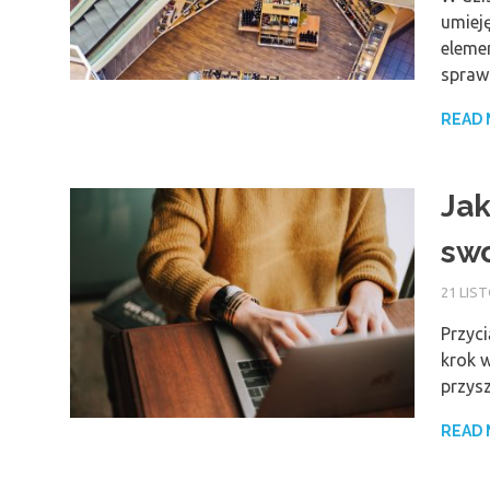
umiej
eleme
spraw
READ
Jak
swo
21 LIS
Przyc
krok 
przys
READ