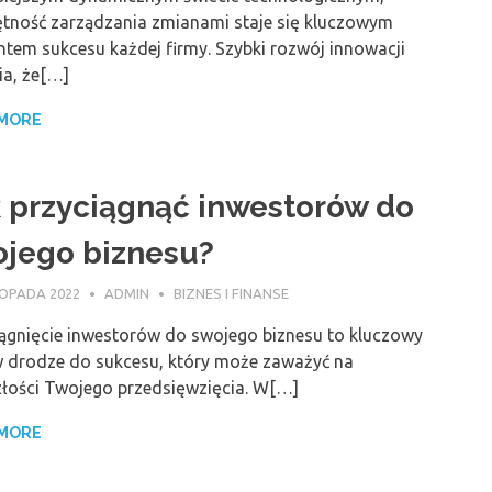
ętność zarządzania zmianami staje się kluczowym
ntem sukcesu każdej firmy. Szybki rozwój innowacji
ia, że[…]
 MORE
 przyciągnąć inwestorów do
jego biznesu?
TOPADA 2022
ADMIN
BIZNES I FINANSE
iągnięcie inwestorów do swojego biznesu to kluczowy
w drodze do sukcesu, który może zaważyć na
złości Twojego przedsięwzięcia. W[…]
 MORE