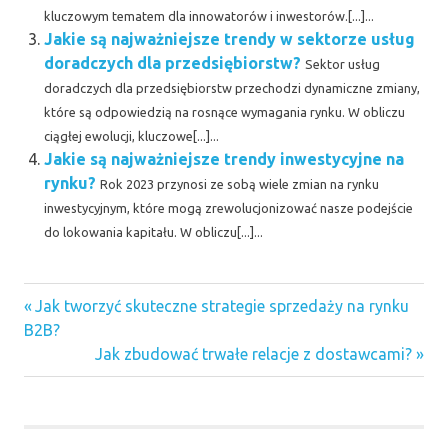
kluczowym tematem dla innowatorów i inwestorów.[...]...
Jakie są najważniejsze trendy w sektorze usług
doradczych dla przedsiębiorstw?
Sektor usług
doradczych dla przedsiębiorstw przechodzi dynamiczne zmiany,
które są odpowiedzią na rosnące wymagania rynku. W obliczu
ciągłej ewolucji, kluczowe[...]...
Jakie są najważniejsze trendy inwestycyjne na
rynku?
Rok 2023 przynosi ze sobą wiele zmian na rynku
inwestycyjnym, które mogą zrewolucjonizować nasze podejście
do lokowania kapitału. W obliczu[...]...
Previous
Nawigacja
Jak tworzyć skuteczne strategie sprzedaży na rynku
Post:
B2B?
wpisu
Next
Jak zbudować trwałe relacje z dostawcami?
Post: