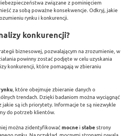
. Niebezpieczeństwa związane z pominięciem
nieść za sobą poważne konsekwencje. Odkryj, jakie
zumieniu rynku i konkurencji.
alizy konkurencji?
rategii biznesowej, pozwalającym na zrozumienie, w
działania powinny zostać podjęte w celu uzyskania
izy konkurencji, które pomagają w zbieraniu
rynku
, które obejmuje zbieranie danych o
Ogólnych trendach. Dzięki badaniom można wyciągnąć
jakie są ich priorytety. Informacje te są niezwykle
my do potrzeb klientów.
 niej można zidentyfikować
mocne
i
słabe
strony
anego rynku. Na przykład, mocnymi stronami rywala