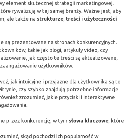
owy element skutecznej strategii marketingowej.
óre rywalizują w tej samej branży. Ważne jest, aby
ym, ale także na
strukturze
,
treści
i
użyteczności
je są prezentowane na stronach konkurencyjnych.
tkowników, takie jak blogi, artykuły video, czy
lizowanie, jak często te treści są aktualizowane,
a zaangażowanie użytkowników.
wdź, jak intuicyjne i przyjazne dla użytkownika są te
 witrynie, czy szybko znajdują potrzebne informacje
ównież zrozumieć, jakie przyciski i interaktywne
ngażowania.
ane przez konkurencję, w tym
słowa kluczowe
, które
rozumieć, skąd pochodzi ich popularność w