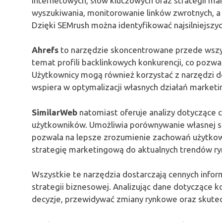
internetowych, słów kluczowych oraz strategii m
wyszukiwania, monitorowanie linków zwrotnych, a
Dzięki SEMrush można identyfikować najsilniejszyc
Ahrefs
to narzędzie skoncentrowane przede wszys
temat profili backlinkowych konkurencji, co pozwa
Użytkownicy mogą również korzystać z narzędzi d
wspiera w optymalizacji własnych działań market
SimilarWeb
natomiast oferuje analizy dotyczące 
użytkowników. Umożliwia porównywanie własnej str
pozwala na lepsze zrozumienie zachowań użytko
strategię marketingową do aktualnych trendów r
Wszystkie te narzędzia dostarczają cennych info
strategii biznesowej. Analizując dane dotyczące 
decyzje, przewidywać zmiany rynkowe oraz skutec