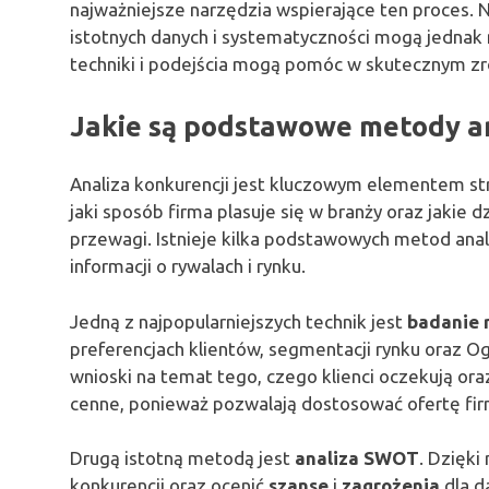
najważniejsze narzędzia wspierające ten proces
istotnych danych i systematyczności mogą jednak 
techniki i podejścia mogą pomóc w skutecznym zro
Jakie są podstawowe metody an
Analiza konkurencji jest kluczowym elementem st
jaki sposób firma plasuje się w branży oraz jakie 
przewagi. Istnieje kilka podstawowych metod anal
informacji o rywalach i rynku.
Jedną z najpopularniejszych technik jest
badanie 
preferencjach klientów, segmentacji rynku oraz 
wnioski na temat tego, czego klienci oczekują oraz 
cenne, ponieważ pozwalają dostosować ofertę fir
Drugą istotną metodą jest
analiza SWOT
. Dzięki
konkurencji oraz ocenić
szanse
i
zagrożenia
dla d