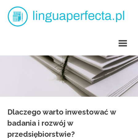
Skip
L
to
content
p
angielski
dla
dzieci
Tarchomin
Dlaczego warto inwestować w
badania i rozwój w
przedsiębiorstwie?