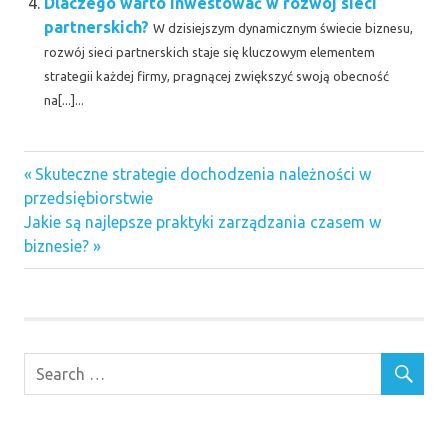
Dlaczego warto inwestować w rozwój sieci
partnerskich?
W dzisiejszym dynamicznym świecie biznesu,
rozwój sieci partnerskich staje się kluczowym elementem
strategii każdej firmy, pragnącej zwiększyć swoją obecność
na[...]...
Previous
Nawigacja
Skuteczne strategie dochodzenia należności w
Post:
przedsiębiorstwie
wpisu
Next
Jakie są najlepsze praktyki zarządzania czasem w
Post:
biznesie?