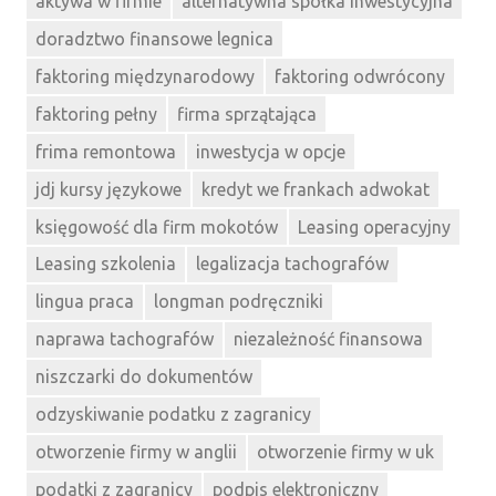
aktywa w firmie
alternatywna spółka inwestycyjna
doradztwo finansowe legnica
faktoring międzynarodowy
faktoring odwrócony
faktoring pełny
firma sprzątająca
frima remontowa
inwestycja w opcje
jdj kursy językowe
kredyt we frankach adwokat
księgowość dla firm mokotów
Leasing operacyjny
Leasing szkolenia
legalizacja tachografów
lingua praca
longman podręczniki
naprawa tachografów
niezależność finansowa
niszczarki do dokumentów
odzyskiwanie podatku z zagranicy
otworzenie firmy w anglii
otworzenie firmy w uk
podatki z zagranicy
podpis elektroniczny