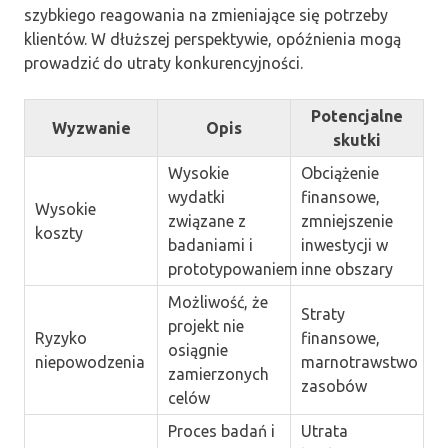
szybkiego reagowania na zmieniające się potrzeby
klientów. W dłuższej perspektywie, opóźnienia mogą
prowadzić do utraty konkurencyjności.
Potencjalne
Wyzwanie
Opis
skutki
Wysokie
Obciążenie
wydatki
finansowe,
Wysokie
związane z
zmniejszenie
koszty
badaniami i
inwestycji w
prototypowaniem
inne obszary
Możliwość, że
Straty
projekt nie
Ryzyko
finansowe,
osiągnie
niepowodzenia
marnotrawstwo
zamierzonych
zasobów
celów
Proces badań i
Utrata