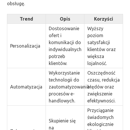
obsługę.
Trend
Opis
Korzyści
Dostosowanie
Wyższy
ofert i
poziom
komunikacji do
satysfakcji
Personalizacja
indywidualnych
klientów oraz
potrzeb
większa
klientów.
lojalność.
Wykorzystanie
Oszczędność
technologii do
czasu, redukcja
Automatyzacja
zautomatyzowania
błędów oraz
procesów e-
zwiększenie
handlowych.
efektywności.
Przyciąganie
świadomych
Skupienie się
ekologicznie
na