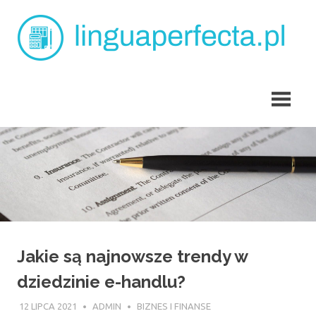
Skip
L
to
content
p
angielski
dla
dzieci
Tarchomin
Jakie są najnowsze trendy w
dziedzinie e-handlu?
12 LIPCA 2021
ADMIN
BIZNES I FINANSE