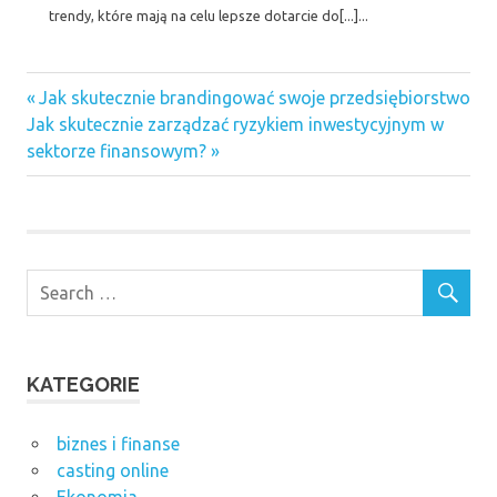
trendy, które mają na celu lepsze dotarcie do[...]...
Previous
Nawigacja
Jak skutecznie brandingować swoje przedsiębiorstwo
Next
Post:
Jak skutecznie zarządzać ryzykiem inwestycyjnym w
wpisu
Post:
sektorze finansowym?
KATEGORIE
biznes i finanse
casting online
Ekonomia