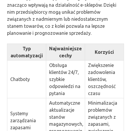
znacząco wpływają na działalność e-sklepów. Dzięki
nim przedsiębiorcy mogą unikać problemów
związanych z nadmiernym lub niedostatecznym
stanem towarów, co z kolei pozwala na lepsze
planowanie i prognozowanie sprzedaży.
Typ
Najważniejsze
Korzyści
automatyzacji
cechy
Obsługa
Zwiększenie
klientów 24/7,
zadowolenia
Chatboty
szybkie
klientów,
odpowiedzi na
oszczędność
pytania
czasu
Automatyczne
Minimalizacja
aktualizacje
problemów
Systemy
stanów
związanych z
zarządzania
magazynowych,
zapasami,
zapasami
prognozowanie
zwiększenie