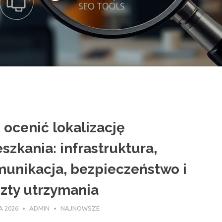
ch
 ocenić lokalizację
szkania: infrastruktura,
unikacja, bezpieczeństwo i
zty utrzymania
A 2026
ADMIN
NAJNOWSZE