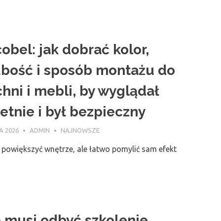
obel: jak dobrać kolor,
bość i sposób montażu do
hni i mebli, by wyglądał
etnie i był bezpieczny
A 2026
ADMIN
NAJNOWSZE
 i powiększyć wnętrze, ale łatwo pomylić sam efekt
 musi odbyć szkolenie