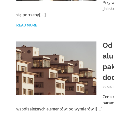
Przy w
„blisk
się potrzeby[…]
READ MORE
Od 
alu
pak
do
25 MAJ
Cena 
param
współzależnych elementów: od wymiarów i[…]