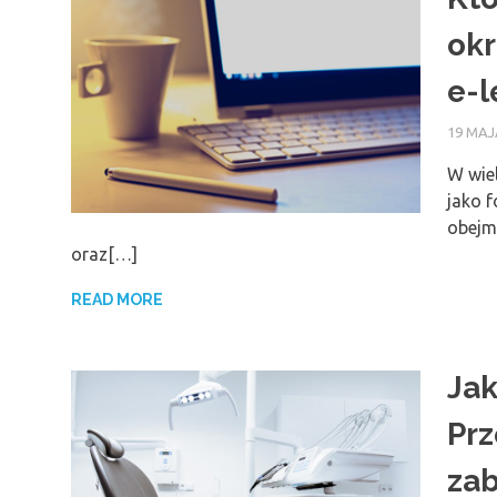
okr
e-l
19 MAJ
W wie
jako 
obejm
oraz[…]
READ MORE
Jak
Prz
zab