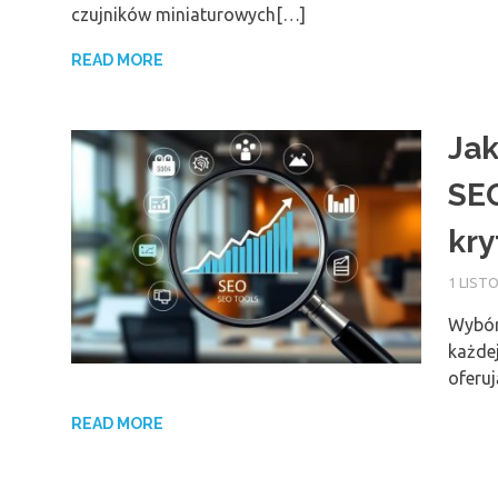
czujników miniaturowych[…]
READ MORE
Jak
SEO
kry
1 LIST
Wybór
każdej
oferu
READ MORE