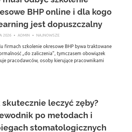
esowe BHP online i dla kogo
earning jest dopuszczalny
A 2026
ADMIN
NAJNOWSZE
lu firmach szkolenie okresowe BHP bywa traktowane
formalność „do zaliczenia”, tymczasem obowiązek
uje pracodawców, osoby kierujące pracownikami
 skutecznie leczyć zęby?
ewodnik po metodach i
iegach stomatologicznych