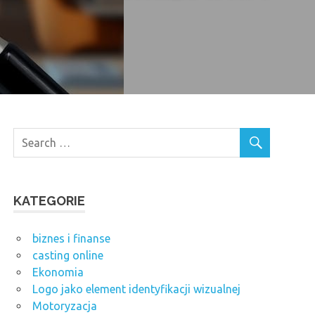
KATEGORIE
biznes i finanse
casting online
Ekonomia
Logo jako element identyfikacji wizualnej
Motoryzacja