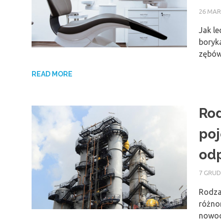
26 MAR
Jak le
boryk
zębów
READ MORE
Rod
poj
odp
7 GRUD
Rodza
różno
nowoc