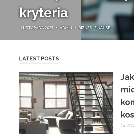
decyzji biznesowy
30 PAŹDZIERNIKA 2025
ADMIN
BIZNES I FINANSE
LATEST POSTS
Jak
mie
kom
kos
24 LIPC