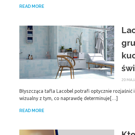
READ MORE
Lac
gru
kuc
świ
20 MAJ
Błyszcząca tafla Lacobel potrafi optycznie rozjaśnić
wizualny z tym, co naprawdę determinuje[…]
READ MORE
Kto