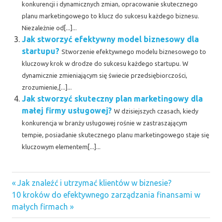
konkurencji i dynamicznych zmian, opracowanie skutecznego
planu marketingowego to klucz do sukcesu każdego biznesu.
Niezależnie od[...]...
Jak stworzyć efektywny model biznesowy dla
startupu?
Stworzenie efektywnego modelu biznesowego to
kluczowy krok w drodze do sukcesu każdego startupu. W
dynamicznie zmieniającym się świecie przedsiębiorczości,
zrozumienie,[...]...
Jak stworzyć skuteczny plan marketingowy dla
małej firmy usługowej?
W dzisiejszych czasach, kiedy
konkurencja w branży usługowej rośnie w zastraszającym
tempie, posiadanie skutecznego planu marketingowego staje się
kluczowym elementem[...]...
Previous
Nawigacja
Jak znaleźć i utrzymać klientów w biznesie?
Next
Post:
10 kroków do efektywnego zarządzania finansami w
wpisu
Post:
małych firmach