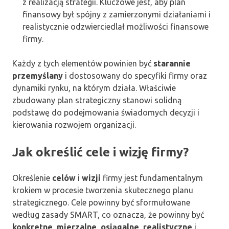
z realizacją strategii. Kluczowe jest, aby plan
finansowy był spójny z zamierzonymi działaniami i
realistycznie odzwierciedlał możliwości finansowe
firmy.
Każdy z tych elementów powinien być
starannie
przemyślany
i dostosowany do specyfiki firmy oraz
dynamiki rynku, na którym działa. Właściwie
zbudowany plan strategiczny stanowi solidną
podstawę do podejmowania świadomych decyzji i
kierowania rozwojem organizacji.
Jak określić cele i wizję firmy?
Określenie
celów
i
wizji
firmy jest fundamentalnym
krokiem w procesie tworzenia skutecznego planu
strategicznego. Cele powinny być sformułowane
według zasady SMART, co oznacza, że powinny być
konkretne
,
mierzalne
,
osiągalne
,
realistyczne
i