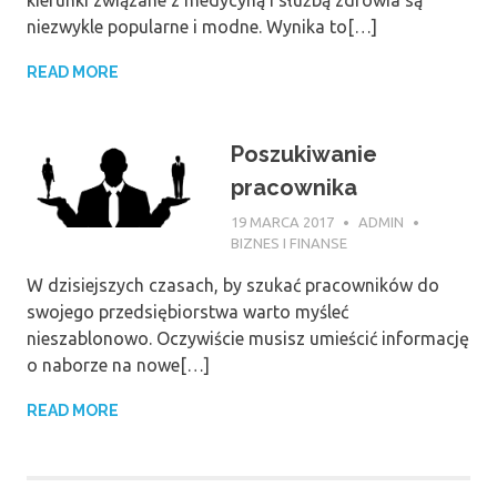
kierunki związane z medycyną i służbą zdrowia są
niezwykle popularne i modne. Wynika to[…]
READ MORE
Poszukiwanie
pracownika
19 MARCA 2017
ADMIN
BIZNES I FINANSE
W dzisiejszych czasach, by szukać pracowników do
swojego przedsiębiorstwa warto myśleć
nieszablonowo. Oczywiście musisz umieścić informację
o naborze na nowe[…]
READ MORE