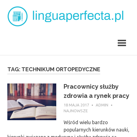
Skip
L
to
content
p
angielski
dla
dzieci
Tarchomin
TAG:
TECHNIKUM ORTOPEDYCZNE
Pracownicy służby
zdrowia a rynek pracy
18 MAJA 2017
ADMIN
NAJNOWSZE
Wśród wielu bardzo
popularnych kierunków nauki,