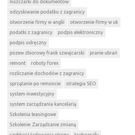
niszczarki do dokumentów
odzyskiwanie podatku z zagranicy
otworzenie firmy w anglii
otworzenie firmy w uk
podatki z zagranicy
podpis elektroniczny
podpis odręczny
pozew zbiorowy frank szwajcarski
pranie ubrań
remont
roboty forex
rozliczanie dochodów z zagranicy
sprzątanie po remoncie
strategia SEO
system inwestycyjny
system zarządzania kancelarią
Szkolenia leasingowe
Szkolenie: Zarządzanie zmianą
szybkość ładowania strony
tachografy