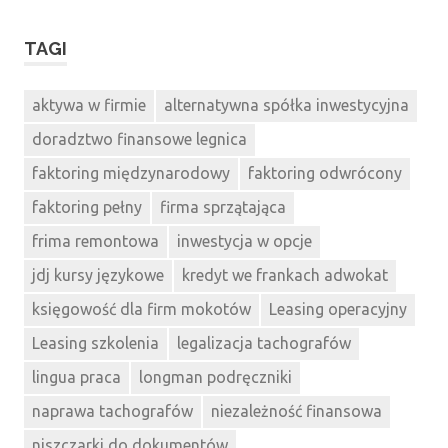
TAGI
aktywa w firmie
alternatywna spółka inwestycyjna
doradztwo finansowe legnica
faktoring międzynarodowy
faktoring odwrócony
faktoring pełny
firma sprzątająca
frima remontowa
inwestycja w opcje
jdj kursy językowe
kredyt we frankach adwokat
księgowość dla firm mokotów
Leasing operacyjny
Leasing szkolenia
legalizacja tachografów
lingua praca
longman podręczniki
naprawa tachografów
niezależność finansowa
niszczarki do dokumentów