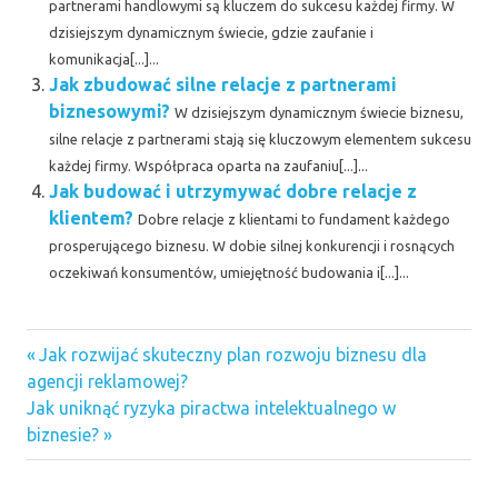
partnerami handlowymi są kluczem do sukcesu każdej firmy. W
dzisiejszym dynamicznym świecie, gdzie zaufanie i
komunikacja[...]...
Jak zbudować silne relacje z partnerami
biznesowymi?
W dzisiejszym dynamicznym świecie biznesu,
silne relacje z partnerami stają się kluczowym elementem sukcesu
każdej firmy. Współpraca oparta na zaufaniu[...]...
Jak budować i utrzymywać dobre relacje z
klientem?
Dobre relacje z klientami to fundament każdego
prosperującego biznesu. W dobie silnej konkurencji i rosnących
oczekiwań konsumentów, umiejętność budowania i[...]...
Previous
Nawigacja
Jak rozwijać skuteczny plan rozwoju biznesu dla
Post:
agencji reklamowej?
wpisu
Next
Jak uniknąć ryzyka piractwa intelektualnego w
Post:
biznesie?