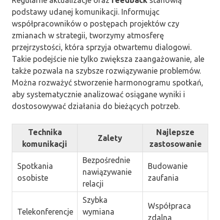
Regularne aktualizacje oraz
feedback
stanowią
podstawy udanej komunikacji. Informując
współpracowników o postępach projektów czy
zmianach w strategii, tworzymy atmosferę
przejrzystości, która sprzyja otwartemu dialogowi.
Takie podejście nie tylko zwiększa zaangażowanie, ale
także pozwala na szybsze rozwiązywanie problemów.
Można rozważyć stworzenie harmonogramu spotkań,
aby systematycznie analizować osiągane wyniki i
dostosowywać działania do bieżących potrzeb.
Technika
Najlepsze
Zalety
komunikacji
zastosowanie
Bezpośrednie
Spotkania
Budowanie
nawiązywanie
osobiste
zaufania
relacji
Szybka
Współpraca
Telekonferencje
wymiana
zdalna