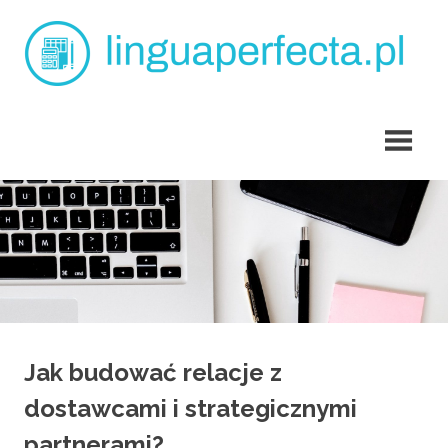
Skip
L
to
content
p
angielski
dla
dzieci
Tarchomin
Jak budować relacje z
dostawcami i strategicznymi
partnerami?