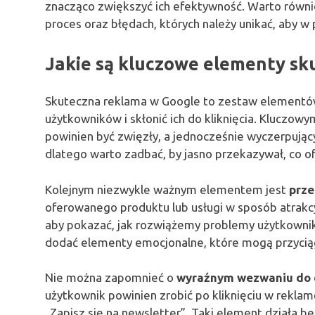
znacząco zwiększyć ich efektywność. Warto równie
proces oraz błędach, których należy unikać, aby w 
Jakie są kluczowe elementy sk
Skuteczna reklama w Google to zestaw elementów
użytkowników i skłonić ich do kliknięcia. Kluczo
powinien być zwięzły, a jednocześnie wyczerpujący.
dlatego warto zadbać, by jasno przekazywał, co o
Kolejnym niezwykle ważnym elementem jest
prze
oferowanego produktu lub usługi w sposób atrakcy
aby pokazać, jak rozwiążemy problemy użytkownik
dodać elementy emocjonalne, które mogą przyciągn
Nie można zapomnieć o
wyraźnym wezwaniu do 
użytkownik powinien zrobić po kliknięciu w reklamę
„Zapisz się na newsletter”. Taki element działa 