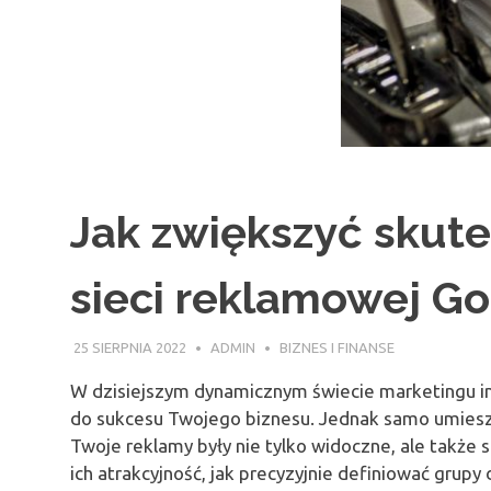
Jak zwiększyć skut
sieci reklamowej G
25 SIERPNIA 2022
ADMIN
BIZNES I FINANSE
W dzisiejszym dynamicznym świecie marketingu 
do sukcesu Twojego biznesu. Jednak samo umieszc
Twoje reklamy były nie tylko widoczne, ale także
ich atrakcyjność, jak precyzyjnie definiować gru