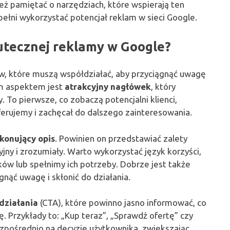
ż pamiętać o narzędziach, które wspierają ten
pełni wykorzystać potencjał reklam w sieci Google.
utecznej reklamy w Google?
, które muszą współdziałać, aby przyciągnąć uwagę
wym aspektem jest
atrakcyjny nagłówek
, który
 To pierwsze, co zobaczą potencjalni klienci,
ferujemy i zachęcał do dalszego zainteresowania.
konujący opis
. Powinien on przedstawiać zalety
jny i zrozumiały. Warto wykorzystać język korzyści,
ów lub spełnimy ich potrzeby. Dobrze jest także
ąć uwagę i skłonić do działania.
działania
(CTA), które powinno jasno informować, co
. Przykłady to: „Kup teraz”, „Sprawdź ofertę” czy
bezpośrednio na decyzję użytkownika, zwiększając