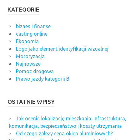
odzyskiwanie
podatku z
KATEGORIE
zagranicy
podatki z
biznes i finanse
zagranicy
casting online
roboty
Ekonomia
forex
Logo jako element identyfikacji wizualnej
Motoryzacja
zabezpieczenia
dokumentów
Najnowsze
przed
Pomoc drogowa
fałszerstwem
Prawo jazdy kategorii B
OSTATNIE WPISY
Jak ocenić lokalizację mieszkania: infrastruktura,
komunikacja, bezpieczeństwo i koszty utrzymania
Od czego zależy cena okien aluminiowych?