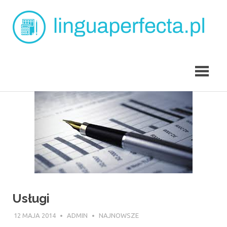
Skip
L
to
content
p
angielski
dla
dzieci
Tarchomin
Usługi
12 MAJA 2014
ADMIN
NAJNOWSZE