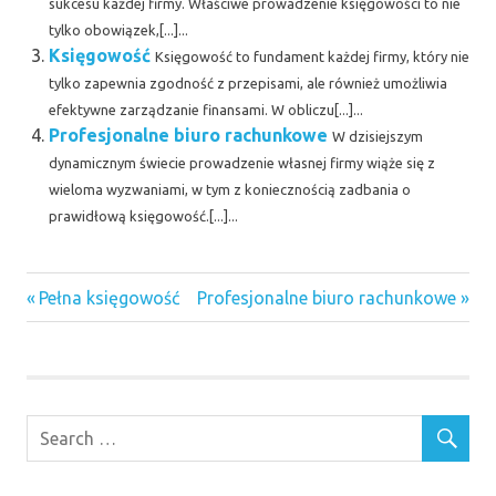
sukcesu każdej firmy. Właściwe prowadzenie księgowości to nie
tylko obowiązek,[...]...
Księgowość
Księgowość to fundament każdej firmy, który nie
tylko zapewnia zgodność z przepisami, ale również umożliwia
efektywne zarządzanie finansami. W obliczu[...]...
Profesjonalne biuro rachunkowe
W dzisiejszym
dynamicznym świecie prowadzenie własnej firmy wiąże się z
wieloma wyzwaniami, w tym z koniecznością zadbania o
prawidłową księgowość.[...]...
faktoring
Previous
Next
Nawigacja
Pełna księgowość
Profesjonalne biuro rachunkowe
odwrócony
Post:
Post:
wpisu
inwestycja
w opcje
kredyt
we
frankach
adwokat