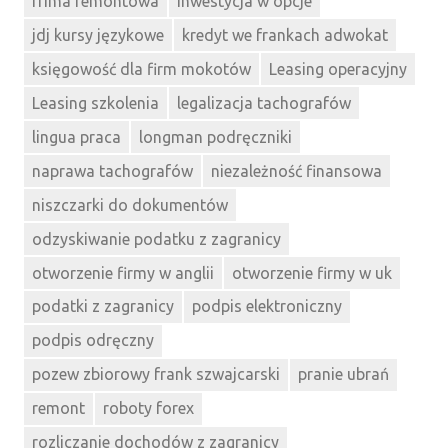
frima remontowa
inwestycja w opcje
jdj kursy językowe
kredyt we frankach adwokat
księgowość dla firm mokotów
Leasing operacyjny
Leasing szkolenia
legalizacja tachografów
lingua praca
longman podręczniki
naprawa tachografów
niezależność finansowa
niszczarki do dokumentów
odzyskiwanie podatku z zagranicy
otworzenie firmy w anglii
otworzenie firmy w uk
podatki z zagranicy
podpis elektroniczny
podpis odręczny
pozew zbiorowy frank szwajcarski
pranie ubrań
remont
roboty forex
rozliczanie dochodów z zagranicy