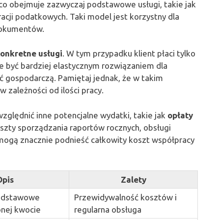
 co obejmuje zazwyczaj podstawowe usługi, takie jak
cji podatkowych. Taki model jest korzystny dla
 dokumentów.
konkretne usługi
. W tym przypadku klient płaci tylko
oże być bardziej elastycznym rozwiązaniem dla
ć gospodarczą. Pamiętaj jednak, że w takim
zależności od ilości pracy.
ględnić inne potencjalne wydatki, takie jak
opłaty
oszty sporządzania raportów rocznych, obsługi
ogą znacznie podnieść całkowity koszt współpracy
Opis
Zalety
podstawowe
Przewidywalność kosztów i
onej kwocie
regularna obsługa