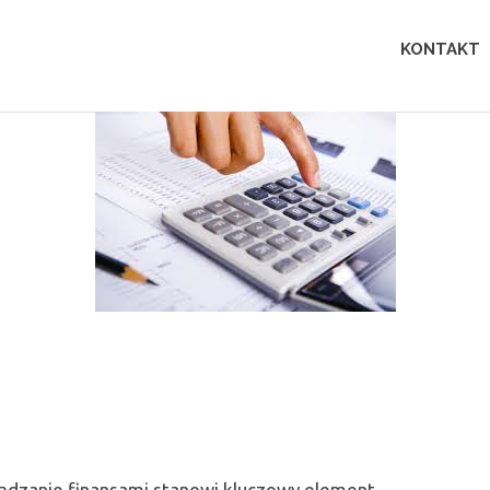
Lingua
KONTAKT
perfecta
ądzanie finansami stanowi kluczowy element