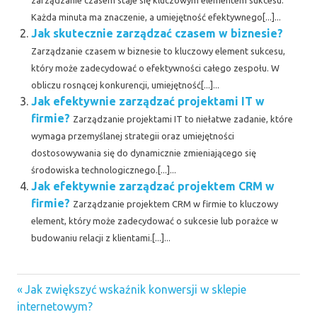
Każda minuta ma znaczenie, a umiejętność efektywnego[...]...
Jak skutecznie zarządzać czasem w biznesie?
Zarządzanie czasem w biznesie to kluczowy element sukcesu,
który może zadecydować o efektywności całego zespołu. W
obliczu rosnącej konkurencji, umiejętność[...]...
Jak efektywnie zarządzać projektami IT w
firmie?
Zarządzanie projektami IT to niełatwe zadanie, które
wymaga przemyślanej strategii oraz umiejętności
dostosowywania się do dynamicznie zmieniającego się
środowiska technologicznego.[...]...
Jak efektywnie zarządzać projektem CRM w
firmie?
Zarządzanie projektem CRM w firmie to kluczowy
element, który może zadecydować o sukcesie lub porażce w
budowaniu relacji z klientami.[...]...
Previous
Nawigacja
Jak zwiększyć wskaźnik konwersji w sklepie
Post:
internetowym?