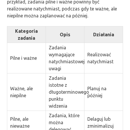
przykład, zadania pilne i ważne powinny być
realizowane natychmiast, podczas gdy te ważne, ale
niepilne można zaplanować na później.
Kategoria
Opis
Działania
zadania
Zadania
wymagające
Realizować
Pilne i ważne
natychmiastowej
natychmiast
uwagi
Zadania
istotne z
Ważne, ale
Planuj na
długoterminowego
niepilne
później
punktu
widzenia
Zadania, które
Pilne, ale
Delaguj lub
można
nieważne
zminimalizuj
delegować