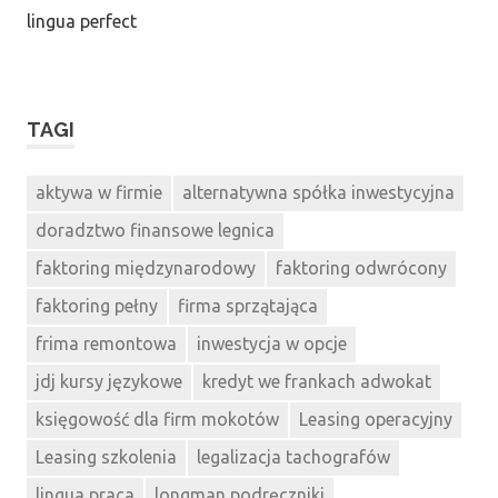
lingua perfect
TAGI
aktywa w firmie
alternatywna spółka inwestycyjna
doradztwo finansowe legnica
faktoring międzynarodowy
faktoring odwrócony
faktoring pełny
firma sprzątająca
frima remontowa
inwestycja w opcje
jdj kursy językowe
kredyt we frankach adwokat
księgowość dla firm mokotów
Leasing operacyjny
Leasing szkolenia
legalizacja tachografów
lingua praca
longman podręczniki