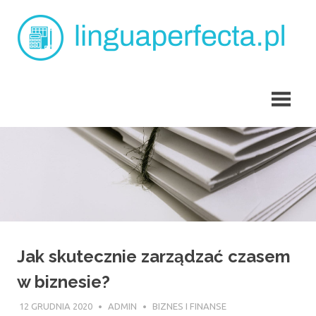
Skip
L
to
content
p
angielski
dla
dzieci
Tarchomin
Jak skutecznie zarządzać czasem
w biznesie?
12 GRUDNIA 2020
ADMIN
BIZNES I FINANSE