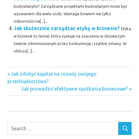
budowlanymi? Zarządzanie projektami budowlanymi może być
wyzwaniem dla wielu osób. Wymaga bowiem nie tylko
odporności na[...]...
Jak skutecznie zarządzać etyką w biznesie?
Etyka
w biznesie to temat, który zyskuje na znaczeniu w dzisiejszym
świecie zdominowanym przez konkurencję i szybkie zmiany. W
obliczu[...]...
Previous
Nawigacja
Jak zdobyć kapitał na rozwój swojego
Post:
przedsiębiorstwa?
wpisu
Next
Jak prowadzić efektywne spotkania biznesowe?
Post: