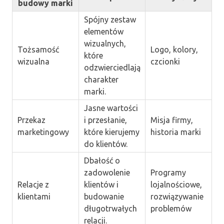
budowy marki
Spójny zestaw
elementów
wizualnych,
Tożsamość
Logo, kolory,
które
wizualna
czcionki
odzwierciedlają
charakter
marki.
Jasne wartości
Przekaz
i przesłanie,
Misja firmy,
marketingowy
które kierujemy
historia marki
do klientów.
Dbałość o
zadowolenie
Programy
Relacje z
klientów i
lojalnościowe,
klientami
budowanie
rozwiązywanie
długotrwałych
problemów
relacji.