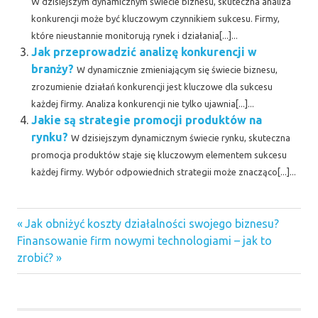
W dzisiejszym dynamicznym świecie biznesu, skuteczna analiza
konkurencji może być kluczowym czynnikiem sukcesu. Firmy,
które nieustannie monitorują rynek i działania[...]...
Jak przeprowadzić analizę konkurencji w
branży?
W dynamicznie zmieniającym się świecie biznesu,
zrozumienie działań konkurencji jest kluczowe dla sukcesu
każdej firmy. Analiza konkurencji nie tylko ujawnia[...]...
Jakie są strategie promocji produktów na
rynku?
W dzisiejszym dynamicznym świecie rynku, skuteczna
promocja produktów staje się kluczowym elementem sukcesu
każdej firmy. Wybór odpowiednich strategii może znacząco[...]...
Previous
Nawigacja
Jak obniżyć koszty działalności swojego biznesu?
Next
Post:
Finansowanie firm nowymi technologiami – jak to
wpisu
Post:
zrobić?