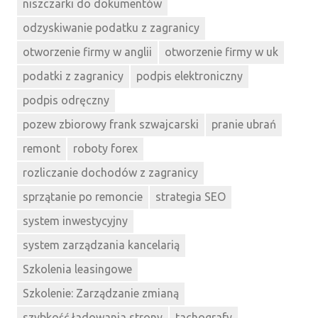
niszczarki do dokumentów
odzyskiwanie podatku z zagranicy
otworzenie firmy w anglii
otworzenie firmy w uk
podatki z zagranicy
podpis elektroniczny
podpis odręczny
pozew zbiorowy frank szwajcarski
pranie ubrań
remont
roboty forex
rozliczanie dochodów z zagranicy
sprzątanie po remoncie
strategia SEO
system inwestycyjny
system zarządzania kancelarią
Szkolenia leasingowe
Szkolenie: Zarządzanie zmianą
szybkość ładowania strony
tachografy