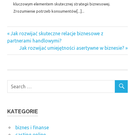
kluczowym elementem skutecznej strategii biznesowej.
Zrozumienie potrzeb konsumentów[...]...
Previous
Nawigacja
Jak rozwijać skuteczne relacje biznesowe z
Post:
partnerami handlowymi?
wpisu
Next
Jak rozwijać umiejętności asertywne w biznesie?
Post:
KATEGORIE
biznes i finanse
casting online