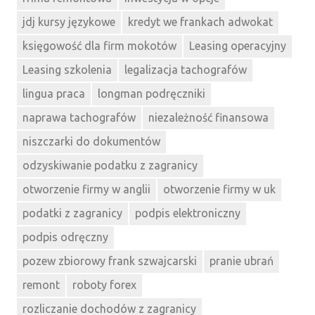
jdj kursy językowe
kredyt we frankach adwokat
księgowość dla firm mokotów
Leasing operacyjny
Leasing szkolenia
legalizacja tachografów
lingua praca
longman podręczniki
naprawa tachografów
niezależność finansowa
niszczarki do dokumentów
odzyskiwanie podatku z zagranicy
otworzenie firmy w anglii
otworzenie firmy w uk
podatki z zagranicy
podpis elektroniczny
podpis odręczny
pozew zbiorowy frank szwajcarski
pranie ubrań
remont
roboty forex
rozliczanie dochodów z zagranicy