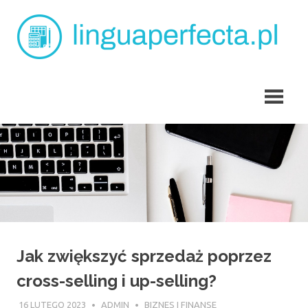
Skip
L
to
content
p
angielski
dla
dzieci
Tarchomin
Jak zwiększyć sprzedaż poprzez
cross-selling i up-selling?
16 LUTEGO 2023
ADMIN
BIZNES I FINANSE