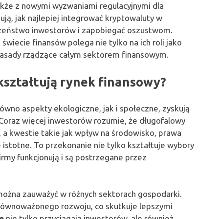
akże z nowymi wyzwaniami regulacyjnymi dla
zują, jak najlepiej integrować kryptowaluty w
czeństwo inwestorów i zapobiegać oszustwom.
wiecie finansów polega nie tylko na ich roli jako
 i zasady rządzące całym sektorem finansowym.
ształtują rynek finansowy?
wno aspekty ekologiczne, jak i społeczne, zyskują
Coraz więcej inwestorów rozumie, że długofalowy
 a kwestie takie jak wpływ na środowisko, prawa
istotne. To przekonanie nie tylko kształtuje wybory
firmy funkcjonują i są postrzegane przez
można zauważyć w różnych sektorach gospodarki.
zrównoważonego rozwoju, co skutkuje lepszymi
e
nie tylko przyciągają inwestorów, ale również