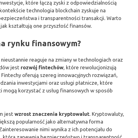
nwestycje, które łączą zyski z odpowiedzialnością
ontekście technologia blockchain zyskuje na
bezpieczeństwa i transparentności transakcji. Warto
 jak kształtują one przyszłość finansów.
 na rynku finansowym?
ieustannie reaguje na zmiany w technologiach oraz
ndów jest
rozwój fintechów
, które rewolucjonizują
. Fintechy oferują szereg innowacyjnych rozwiązań,
dzania inwestycjami oraz usługi płatnicze, które
ci mogą korzystać z usług finansowych w sposób
m jest
wzrost znaczenia kryptowalut
. Kryptowaluty,
większą popularność jako alternatywna forma
Zainteresowanie nimi wynika z ich potencjału do
in, która zapewnia bezpieczeństwo i transparentność