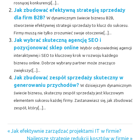
rosnącej konkurencji[...]...
Jak zbudować efektywną strategię sprzedaży
dla firm B2B?
W dynamicznym świecie biznesu B2B,
stworzenie efektywnej strategii sprzedaży to klucz do sukcesu.
Firmy muszą nie tylko zrozumieć swoje otoczenie[...]...
Jak wybrać skuteczną agencję SEO i
pozycjonować sklep online
Wybór odpowiedniej agencji
interaktywnej i SEO to kluczowy krok w rozwoju każdego
biznesu online. Dobrze wybrany partner może znacząco
zwiększyć[...]...
Jak zbudować zespół sprzedaży skuteczny w
generowaniu przychodów?
W dzisiejszym dynamicznym
świecie biznesu, skuteczny zespół sprzedaży jest kluczowym
elementem sukcesu każdej firmy. Zastanawiasz się, jak zbudować
zespół, który[...]...
Previous
Nawigacja
Jak efektywnie zarządzać projektami IT w firmie?
Post:
Next
Najlepsze strategie redukcji kosztów w firmie