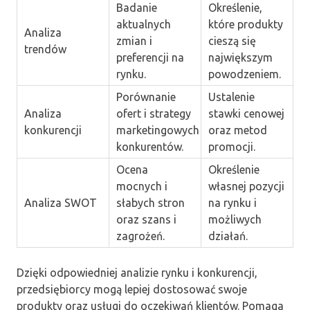
Badanie
Określenie,
aktualnych
które produkty
Analiza
zmian i
cieszą się
trendów
preferencji na
największym
rynku.
powodzeniem.
Porównanie
Ustalenie
Analiza
ofert i strategy
stawki cenowej
konkurencji
marketingowych
oraz metod
konkurentów.
promocji.
Ocena
Określenie
mocnych i
własnej pozycji
Analiza SWOT
słabych stron
na rynku i
oraz szans i
możliwych
zagrożeń.
działań.
Dzięki odpowiedniej analizie rynku i konkurencji,
przedsiębiorcy mogą lepiej dostosować swoje
produkty oraz usługi do oczekiwań klientów. Pomaga