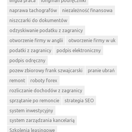
lingua praca
longman podręczniki
naprawa tachografów
niezależność finansowa
niszczarki do dokumentów
odzyskiwanie podatku z zagranicy
otworzenie firmy w anglii
otworzenie firmy w uk
podatki z zagranicy
podpis elektroniczny
podpis odręczny
pozew zbiorowy frank szwajcarski
pranie ubrań
remont
roboty forex
rozliczanie dochodów z zagranicy
sprzątanie po remoncie
strategia SEO
system inwestycyjny
system zarządzania kancelarią
Szkolenia leasingowe