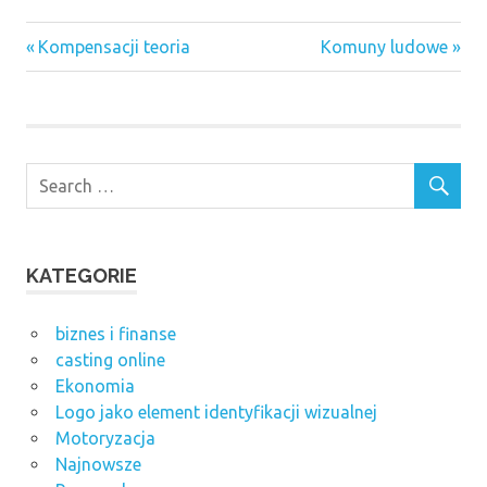
Previous
Next
Nawigacja
Kompensacji teoria
Komuny ludowe
Post:
Post:
wpisu
KATEGORIE
biznes i finanse
casting online
Ekonomia
Logo jako element identyfikacji wizualnej
Motoryzacja
Najnowsze