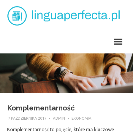
Skip
L
to
content
p
angielski
dla
dzieci
Tarchomin
Komplementarność
7 PAŹDZIERNIKA 2017
ADMIN
EKONOMIA
Komplementarność to pojęcie, które ma kluczowe