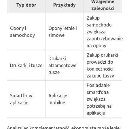
Wzajemne
Typ dobr
Przykłady
zależności
Zakup
samochodu
Opony i
Opony letnie i
zwiększa
samochody
zimowe
zapotrzebowanie
na opony
Zakup drukarki
Drukarki
prowadzi do
Drukarki i tusze
atramentowe i
konieczności
tusze
zakupu tuszy
Posiadanie
smartfona
Smartfony i
Aplikacje
zwiększa
aplikacje
mobilne
potrzebę na
aplikacje
Analizując komplementarność, ekonomista może lepiej