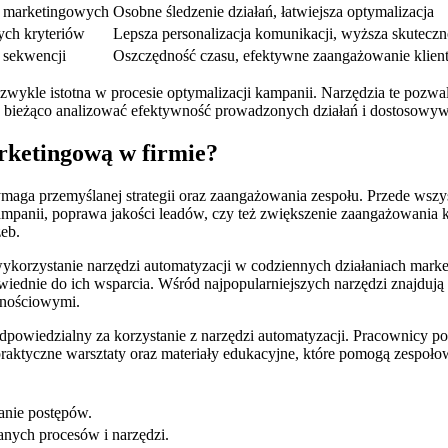
i marketingowych
Osobne śledzenie działań, łatwiejsza optymalizacja
ch kryteriów
Lepsza personalizacja komunikacji, wyższa skuteczn
 sekwencji
Oszczędność czasu, efektywne zaangażowanie klie
niezwykle istotna w procesie optymalizacji kampanii. Narzędzia te pozwa
a bieżąco analizować efektywność prowadzonych działań i dostosowywa
rketingową w firmie?
ymaga przemyślanej strategii oraz zaangażowania zespołu. Przede wsz
mpanii, poprawa jakości leadów, czy też zwiększenie zaangażowania k
eb.
wykorzystanie narzędzi automatyzacji w codziennych działaniach mark
owiednie do ich wsparcia. Wśród najpopularniejszych narzędzi znajduj
znościowymi.
odpowiedzialny za korzystanie z narzędzi automatyzacji. Pracownicy p
ktyczne warsztaty oraz materiały edukacyjne, które pomogą zespołow
anie postępów.
nych procesów i narzędzi.