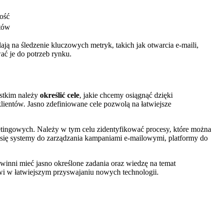
ość
ntów
lają na śledzenie kluczowych metryk, takich jak otwarcia e-maili,
ć je do potrzeb rynku.
ystkim należy
określić cele
, jakie chcemy osiągnąć dzięki
lientów. Jasno zdefiniowane cele pozwolą na łatwiejsze
etingowych. Należy w tym celu zidentyfikować procesy, które można
ą się systemy do zarządzania kampaniami e-mailowymi, platformy do
owinni mieć jasno określone zadania oraz wiedzę na temat
i w łatwiejszym przyswajaniu nowych technologii.