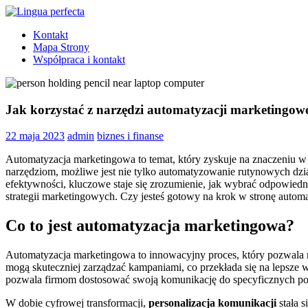
Skip
to
Lingua
angielski
Kontakt
content
perfecta
dla
Mapa Strony
dzieci
Współpraca i kontakt
Tarchomin
Jak korzystać z narzędzi automatyzacji marketingow
22 maja 2023
admin
biznes i finanse
Automatyzacja marketingowa to temat, który zyskuje na znaczeniu w 
narzędziom, możliwe jest nie tylko automatyzowanie rutynowych dzia
efektywności, kluczowe staje się zrozumienie, jak wybrać odpowiedni
strategii marketingowych. Czy jesteś gotowy na krok w stronę automa
Co to jest automatyzacja marketingowa?
Automatyzacja marketingowa to innowacyjny proces, który pozwala n
mogą skuteczniej zarządzać kampaniami, co przekłada się na lepsze
pozwala firmom dostosować swoją komunikację do specyficznych pot
W dobie cyfrowej transformacji,
personalizacja komunikacji
stała 