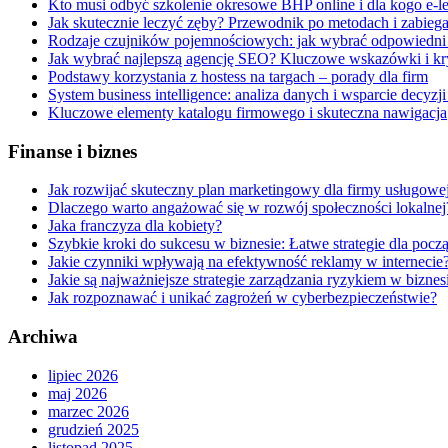
Kto musi odbyć szkolenie okresowe BHP online i dla kogo e-le
Jak skutecznie leczyć zęby? Przewodnik po metodach i zabieg
Rodzaje czujników pojemnościowych: jak wybrać odpowiedni 
Jak wybrać najlepszą agencję SEO? Kluczowe wskazówki i kry
Podstawy korzystania z hostess na targach – porady dla firm
System business intelligence: analiza danych i wsparcie decyz
Kluczowe elementy katalogu firmowego i skuteczna nawigacja
Finanse i biznes
Jak rozwijać skuteczny plan marketingowy dla firmy usługowe
Dlaczego warto angażować się w rozwój społeczności lokalnej
Jaka franczyza dla kobiety?
Szybkie kroki do sukcesu w biznesie: Łatwe strategie dla pocz
Jakie czynniki wpływają na efektywność reklamy w internecie
Jakie są najważniejsze strategie zarządzania ryzykiem w biznes
Jak rozpoznawać i unikać zagrożeń w cyberbezpieczeństwie?
Archiwa
lipiec 2026
maj 2026
marzec 2026
grudzień 2025
listopad 2025