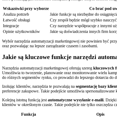
Wskazówki przy wyborze
Co brać pod u
Analiza potrzeb
Jakie funkcje są niezbędne do osiągnię
Łatwość obsługi
Czy zespół będzie mógł szybko nauczyć 
Integracje
Czy narzędzie współpracuje z innymi 
Opinie użytkowników
Jakie są doświadczenia innych firm korz
Wybór narzędzia automatyzacji marketingowej nie powinien być prz
oraz pozwalając na lepsze zarządzanie czasem i zasobami.
Jakie są kluczowe funkcje narzędzi autom
Narzędzia automatyzacji marketingowej oferują szereg
kluczowych f
Umożliwia to tworzenie, planowanie oraz monitorowanie wielu kamp
do różnych segmentów rynku, co prowadzi do lepszego dotarcia do 
Izolując klientów, narzędzia te pozwalają na
segmentację bazy klie
preferencje zakupowe. Takie podejście umożliwia spersonalizowane
Kolejną istotną funkcją jest
automatyczne wysyłanie e-maili
. Dzięk
klientów w określonym czasie. Takie podejście nie tylko oszczędza cz
Funkcja
Opis