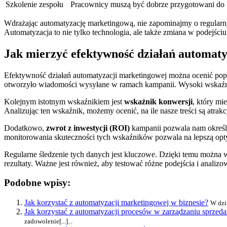
Szkolenie zespołu
Pracownicy muszą być dobrze przygotowani do k
Wdrażając automatyzację marketingową, nie zapominajmy o regularn
Automatyzacja to nie tylko technologia, ale także zmiana w podejści
Jak mierzyć efektywność działań automat
Efektywność działań automatyzacji marketingowej można ocenić pop
otworzyło wiadomości wysyłane w ramach kampanii. Wysoki wskaźni
Kolejnym istotnym wskaźnikiem jest
wskaźnik konwersji
, który mi
Analizując ten wskaźnik, możemy ocenić, na ile nasze treści są atrakc
Dodatkowo,
zwrot z inwestycji (ROI)
kampanii pozwala nam określ
monitorowania skuteczności tych wskaźników pozwala na lepszą opty
Regularne śledzenie tych danych jest kluczowe. Dzięki temu można w
rezultaty. Ważne jest również, aby testować różne podejścia i anal
Podobne wpisy:
Jak korzystać z automatyzacji marketingowej w biznesie?
W dzi
Jak korzystać z automatyzacji procesów w zarządzaniu sprzeda
zadowolenie[...]...