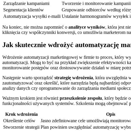
Zarządzanie kampaniami
Tworzenie i monitorowanie kampani
Segmentacja klientów
Grupowanie odbiorców według różny
Automatyzacja wysyłki e-maili
Ustalanie harmonogramów wysyłek i
Na koniec, nie można zapomnieć o
analityce wyników
, która jest 
kliknięcia czy współczynniki konwersji, co umożliwia marketerom n
Jak skutecznie wdrożyć automatyzację ma
Wdrożenie automatyzacji marketingowej w firmie to proces, który w
automatyzacji. Mogą to być na przykład zwiększenie efektywności ka
monitorowanie postępów oraz dostosowywanie działań w miarę potrz
Następnie warto sporządzić
strategię wdrożenia
, która uwzględnia 
zautomatyzować oraz określić, które narzędzia będą najbardziej odp
analizy danych czy oprogramowanie do zarządzania mediami społec
Ważnym krokiem jest również
przeszkolenie zespołu
, który będzie 
funkcjonalności używanych systemów. Szkolenia mogą obejmować pra
Krok wdrożenia
Opis
Określenie celów
Jasno zdefiniowane cele umożliwiają monitorow
Stworzenie strategii
Plan powinien uwzględniać automatyzację wybra