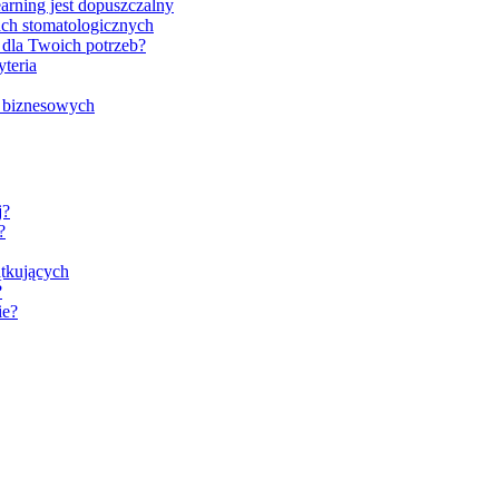
arning jest dopuszczalny
ach stomatologicznych
dla Twoich potrzeb?
teria
ji biznesowych
j?
?
ątkujących
?
ie?