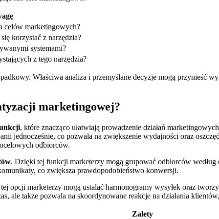
wagę
cia celów marketingowych?
się korzystać z narzędzia?
używanymi systemami?
ystających z tego narzędzia?
ypadkowy. Właściwa analiza i przemyślane decyzje mogą przynieść wy
atyzacji marketingowej?
unkcji
, które znacząco ułatwiają prowadzenie działań marketingowych.
anii jednocześnie, co pozwala na zwiększenie wydajności oraz oszc
docelowych odbiorców.
ntów
. Dzięki tej funkcji marketerzy mogą grupować odbiorców według o
 komunikaty, co zwiększa prawdopodobieństwo konwersji.
i tej opcji marketerzy mogą ustalać harmonogramy wysyłek oraz tworz
as, ale także pozwala na skoordynowane reakcje na działania klientów, 
Zalety