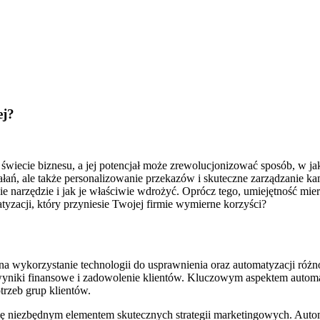
ej?
świecie biznesu, a jej potencjał może zrewolucjonizować sposób, w j
łań, ale także personalizowanie przekazów i skuteczne zarządzanie k
e narzędzie i jak je właściwie wdrożyć. Oprócz tego, umiejętność mier
tyzacji, który przyniesie Twojej firmie wymierne korzyści?
a wykorzystanie technologii do usprawnienia oraz automatyzacji róż
 wyniki finansowe i zadowolenie klientów. Kluczowym aspektem autom
rzeb grup klientów.
się niezbędnym elementem skutecznych strategii marketingowych. Aut