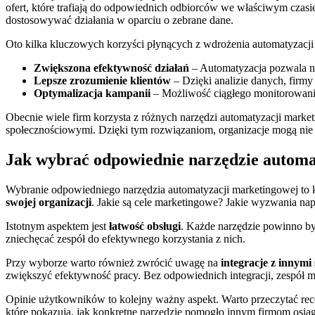
ofert, które trafiają do odpowiednich odbiorców we właściwym czasie
dostosowywać działania w oparciu o zebrane dane.
Oto kilka kluczowych korzyści płynących z wdrożenia automatyzacji
Zwiększona efektywność działań
– Automatyzacja pozwala na 
Lepsze zrozumienie klientów
– Dzięki analizie danych, firmy
Optymalizacja kampanii
– Możliwość ciągłego monitorowani
Obecnie wiele firm korzysta z różnych narzędzi automatyzacji market
społecznościowymi. Dzięki tym rozwiązaniom, organizacje mogą nie t
Jak wybrać odpowiednie narzędzie automa
Wybranie odpowiedniego narzędzia automatyzacji marketingowej to k
swojej organizacji
. Jakie są cele marketingowe? Jakie wyzwania nap
Istotnym aspektem jest
łatwość obsługi
. Każde narzędzie powinno by
zniechęcać zespół do efektywnego korzystania z nich.
Przy wyborze warto również zwrócić uwagę na
integracje z innymi
zwiększyć efektywność pracy. Bez odpowiednich integracji, zespół 
Opinie użytkowników to kolejny ważny aspekt. Warto przeczytać rece
które pokazują, jak konkretne narzędzie pomogło innym firmom osią