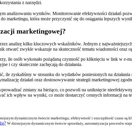
orzystania z narzędzi.
ym analizowaniu wyników. Monitorowanie efektywności działań pozwo
u do marketingu, która może przyczynić się do osiągania lepszych wyn
yzacji marketingowej?
rzez analizę kilku kluczowych wskaźników. Jednym z najważniejszych
k otwarć zwykle wskazuje na skuteczność tematu wiadomości oraz og
erzy, ile osób wykonało pożądaną czynność po kliknięciu w link w e-mai
yjne i czy skutecznie zachęcają do działania.
ić, ile zyskaliśmy w stosunku do wydatków poniesionych na działani
malizację działań oraz dostosowywanie strategii marketingowej zgodn
prowadzać zmiany na bieżąco, co pozwoli na uniknięcie nieefektywnych
izować ich wpływ na wyniki, co może dostarczyć cennych informacji na
siejszym dynamicznym świecie marketingu, efektywność i oszczędność czasu są klucz
żą?
W dzisiejszym dynamicznym świecie sprzedaży, automatyzacja procesów staje 