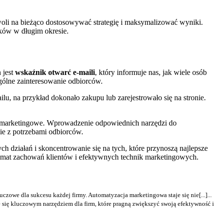
li na bieżąco dostosowywać strategię i maksymalizować wyniki.
ików w długim okresie.
 jest
wskaźnik otwarć e-maili
, który informuje nas, jak wiele osób
ólne zainteresowanie odbiorców.
lu, na przykład dokonało zakupu lub zarejestrowało się na stronie.
a marketingowe. Wprowadzenie odpowiednich narzędzi do
ie z potrzebami odbiorców.
 działań i skoncentrowanie się na tych, które przynoszą najlepsze
 temat zachowań klientów i efektywnych technik marketingowych.
owe dla sukcesu każdej firmy. Automatyzacja marketingowa staje się nie[...]...
się kluczowym narzędziem dla firm, które pragną zwiększyć swoją efektywność i