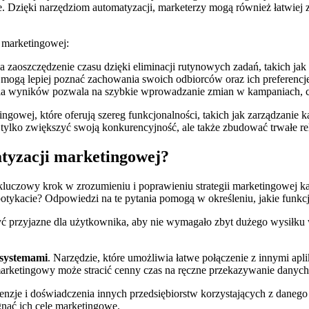
. Dzięki narzędziom automatyzacji, marketerzy mogą również łatwiej z
 marketingowej:
zaoszczędzenie czasu dzięki eliminacji rutynowych zadań, takich jak 
 mogą lepiej poznać zachowania swoich odbiorców oraz ich preferencj
a wyników pozwala na szybkie wprowadzanie zmian w kampaniach, co 
ingowej, które oferują szereg funkcjonalności, takich jak zarządzanie
ylko zwiększyć swoją konkurencyjność, ale także zbudować trwałe rela
tyzacji marketingowej?
luczowy krok w zrozumieniu i poprawieniu strategii marketingowej ka
otykacie? Odpowiedzi na te pytania pomogą w określeniu, jakie funkcj
ć przyjazne dla użytkownika, aby nie wymagało zbyt dużego wysiłku 
 systemami
. Narzędzie, które umożliwia łatwe połączenie z innymi ap
marketingowy może stracić cenny czas na ręczne przekazywanie danych
nzje i doświadczenia innych przedsiębiorstw korzystających z danego
gnąć ich cele marketingowe.