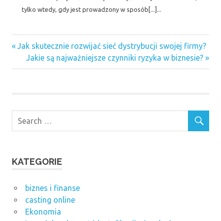
tylko wtedy, gdy jest prowadzony w sposób[...]...
Previous
Nawigacja
Jak skutecznie rozwijać sieć dystrybucji swojej firmy?
Post:
Next
Jakie są najważniejsze czynniki ryzyka w biznesie?
wpisu
Post:
KATEGORIE
biznes i finanse
casting online
Ekonomia