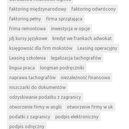
faktoring międzynarodowy
faktoring odwrócony
faktoring pełny
firma sprzątająca
frima remontowa
inwestycja w opcje
jdj kursy językowe
kredyt we frankach adwokat
księgowość dla firm mokotów
Leasing operacyjny
Leasing szkolenia
legalizacja tachografów
lingua praca
longman podręczniki
naprawa tachografów
niezależność finansowa
niszczarki do dokumentów
odzyskiwanie podatku z zagranicy
otworzenie firmy w anglii
otworzenie firmy w uk
podatki z zagranicy
podpis elektroniczny
podpis odręczny