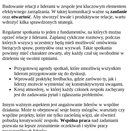
Budowanie relacji z liderami w zespole jest kluczowym elementem
efektywnego zarządzania. W takiej komunikacji ważne są
zaufanie
oraz
otwartość
. Aby stworzyć trwałe i produktywne relacje, warto
wdrożyć kilka sprawdzonych strategii.
Regularne spotkania to jeden z fundamentów, na których można
oprzeć relacje z liderami. Zaplanuj cykliczne rozmowy, podczas
których wszyscy uczestnicy będą mieli możliwość omówienia
bieżących spraw, pomysłów oraz wyzwań. Takie spotkania
powinny mieć charakter otwarty, aby każdy czuł się swobodnie w
dzieleniu się swoimi opiniami.
Przygotowuj agendy spotkań, które umożliwią wszystkim
liderom przygotowanie się do dyskusji.
Wprowadź praktykę feedbacku, gdzie zarówno ty, jak i
liderzy możecie wymieniać się konstruktywnymi uwagami.
Kreuj atmosferę, w której każdy członek zespołu zachęcany
jest do zadawania pytań i zgłaszania problemów.
Innym ważnym aspektem jest angażowanie liderów w wspólne
działania. Może to obejmować sesje burzy mózgów, warsztaty czy
wspólne projekty, które nie tylko zacieśnią więzi, ale również
pobudzą kreatywność zespołu.
Wspólna praca
nad zadaniami
pozwala na lepsze zrozumienie oczekiwań i stylów pracy
poszczególnych liderów.