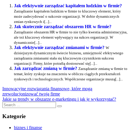
Jak efektywnie zarządzać kapitałem ludzkim w firmie?
Zarządzanie kapitałem ludzkim w firmie to kluczowy element, który
może zadecydować o sukcesie organizacji. W dobie dynamicznych
zmian rynkowych i[...]...
Jak skutecznie zarządzać obszarem HR w firmie?
Zarządzanie obszarem HR w firmie to nie tylko kwestia administracyjna,
ale też kluczowy element wpływający na sukces organizacji. W
dynamicznie[...]...
Jak efektywnie zarządzać zmianami w firmie?
W
dzisiejszym dynamicznym świecie biznesu, umiejętność efektywnego
zarządzania zmianami stała się kluczowym czynnikiem sukcesu
organizacji. Firmy, które potrafią dostosować się[...]...
Jak zarządzać zmianą w firmie?
Zarządzanie zmianą w firmie to
temat, który zyskuje na znaczeniu w obliczu ciągłych przekształceń
rynkowych i technologicznych. Współczesne organizacje muszą[...]...
Nawigacja
Previous
Innowacyjne rozwiązania finansowe, które mogą
Post:
zrewolucjonizować twoją firmę
wpisu
Next
Jakie są trendy w obszarze e-marketingu i jak je wykorzystać?
Post:
Search
Search
for:
Kategorie
biznes i finanse