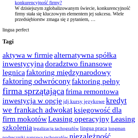
konkurencyjność firmy?
W dzisiejszym zglobalizowanym świecie, konkurencyjność
firmy stała się kluczowym elementem jej sukcesu. Wiele
przedsiębiorstw zmaga się z pytaniem, …
lingua perfect
Tagi
aktywa w firmie
alternatywna spółka
inwestycyjna
doradztwo finansowe
legnica
faktoring międzynarodowy
faktoring odwrócony
faktoring pełny
firma sprzątająca
frima remontowa
kredyt
inwestycja w opcje
jdj kursy językowe
we frankach adwokat
księgowość dla
firm mokotów
Leasing operacyjny
Leasing
szkolenia
lingua praca
legalizacja tachografów
longman
niezależność
podręczniki
naprawa tachografów