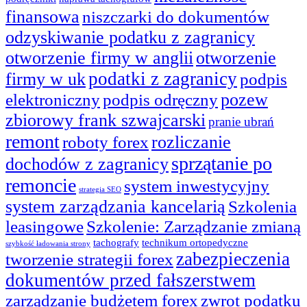
finansowa
niszczarki do dokumentów
odzyskiwanie podatku z zagranicy
otworzenie firmy w anglii
otworzenie
podatki z zagranicy
firmy w uk
podpis
pozew
elektroniczny
podpis odręczny
zbiorowy frank szwajcarski
pranie ubrań
remont
rozliczanie
roboty forex
sprzątanie po
dochodów z zagranicy
remoncie
system inwestycyjny
strategia SEO
system zarządzania kancelarią
Szkolenia
leasingowe
Szkolenie: Zarządzanie zmianą
tachografy
technikum ortopedyczne
szybkość ładowania strony
zabezpieczenia
tworzenie strategii forex
dokumentów przed fałszerstwem
zarządzanie budżetem forex
zwrot podatku