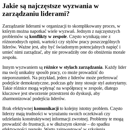
Jakie są najczęstsze wyzwania w
zarządzaniu liderami?
Zarządzanie liderami w organizacji to skomplikowany proces, w
którym można napotkać wiele wyzwań. Jednym z najczęstszych
problemów są
konflikty w zespole
. Często wynikają one z
różnorodnych opinii, wartości czy stylów pracy poszczególnych
liderów. Ważne jest, aby być świadomym potencjalnych napięć i
umieć nimi zarządzać, aby nie prowadziły one do obniżenia morale
zespołu.
Innym wyzwaniem są
różnice w stylach zarządzania
. Każdy lider
ma swój unikalny sposób pracy, co może prowadzić do
nieporozumień. Na przykład, jeden z liderów może preferować
podejście demokratyczne, podczas gdy inny stosuje styl autorytarny.
Takie różnice mogą wpłynąć na współpracę w zespole, dlatego
kluczowe jest stworzenie przestrzeni do dyskusji, aby
zharmonizować podejścia liderów.
Brak efektywnej
komunikacji
to kolejny istotny problem. Często
liderzy mają trudności w wyrażaniu swoich oczekiwań czy
udzielaniu konstruktywnej informacji zwrotnej. Problemy te mogą
prowadzić do frustracji, a w dłuższym okresie – do spadku
efektywności zespołu. Warto zainwestować w szkolenia