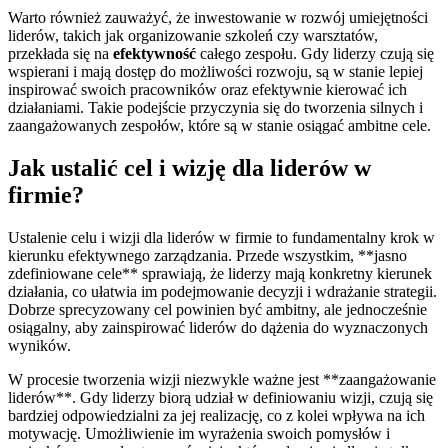
Warto również zauważyć, że inwestowanie w rozwój umiejętności
liderów, takich jak organizowanie szkoleń czy warsztatów,
przekłada się na
efektywność
całego zespołu. Gdy liderzy czują się
wspierani i mają dostęp do możliwości rozwoju, są w stanie lepiej
inspirować swoich pracowników oraz efektywnie kierować ich
działaniami. Takie podejście przyczynia się do tworzenia silnych i
zaangażowanych zespołów, które są w stanie osiągać ambitne cele.
Jak ustalić cel i wizję dla liderów w
firmie?
Ustalenie celu i wizji dla liderów w firmie to fundamentalny krok w
kierunku efektywnego zarządzania. Przede wszystkim, **jasno
zdefiniowane cele** sprawiają, że liderzy mają konkretny kierunek
działania, co ułatwia im podejmowanie decyzji i wdrażanie strategii.
Dobrze sprecyzowany cel powinien być ambitny, ale jednocześnie
osiągalny, aby zainspirować liderów do dążenia do wyznaczonych
wyników.
W procesie tworzenia wizji niezwykle ważne jest **zaangażowanie
liderów**. Gdy liderzy biorą udział w definiowaniu wizji, czują się
bardziej odpowiedzialni za jej realizację, co z kolei wpływa na ich
motywację. Umożliwienie im wyrażenia swoich pomysłów i