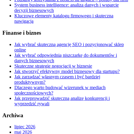
System business intelligence: analiza danych i wsparcie
decyzji biznesowych
Kluczowe elementy katalogu firmowego i skuteczna
nawigacja
Finanse i biznes
Jak wybrać skuteczną agencję SEO i pozycjonować sklep
online
Jak wybrać odpowiednią niszczarkę do dokumentów i
danych biznesowych
Skuteczne strategie negocjacji w biznesie
Jak stworzyć efektywny model biznesowy dla startupu?
Jak zarządzać własnym czasem i być bardziej
produktywnym?
Dlaczego warto budować wizerunek w mediach
społecznościowych?
Jak przeprowadzić skuteczną analizę konkurencji i
wyprzedzić rywali
Archiwa
lipiec 2026
maj 2026