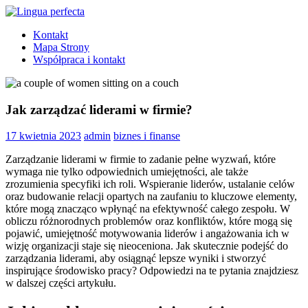
Skip
to
Lingua
angielski
Kontakt
content
perfecta
dla
Mapa Strony
dzieci
Współpraca i kontakt
Tarchomin
Jak zarządzać liderami w firmie?
17 kwietnia 2023
admin
biznes i finanse
Zarządzanie liderami w firmie to zadanie pełne wyzwań, które
wymaga nie tylko odpowiednich umiejętności, ale także
zrozumienia specyfiki ich roli. Wspieranie liderów, ustalanie celów
oraz budowanie relacji opartych na zaufaniu to kluczowe elementy,
które mogą znacząco wpłynąć na efektywność całego zespołu. W
obliczu różnorodnych problemów oraz konfliktów, które mogą się
pojawić, umiejętność motywowania liderów i angażowania ich w
wizję organizacji staje się nieoceniona. Jak skutecznie podejść do
zarządzania liderami, aby osiągnąć lepsze wyniki i stworzyć
inspirujące środowisko pracy? Odpowiedzi na te pytania znajdziesz
w dalszej części artykułu.