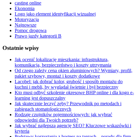
casting online
Ekonomia
Logo jako element identyfikacji wizualnej
Motoryzacja
Najnowsze
Pomoc drogowa
Prawo jazdy kategorii B
Ostatnie wpisy
Jak ocenić lokalizację mieszkania: infrastruktura,
komunikacja, bezpieczeństwo i koszty utrzymania
Od czego zależy cena okien aluminiowych? Wymiary, profil,
pakiet szybowy, montaż i koszty dodatkowe
Lacobel: jak dobrać kolor, grubość i sposób montażu do
kuchni i mebli, by wyglądał świetnie i był bezpieczny
Kto musi odbyć szkolenie okresowe BHP online i dla kogo e-
learning jest dopuszczalny
Jak skutecznie leczyć zęby? Przewodnik po metodach i
zabiegach stomatologicznych
Rodzaje czujników pojemnościowych: jak wybrać
odpowiedni dla Twoich potrzeb?
Jak wybrać najlepszą agencję SEO? Kluczowe wskazówki i
kryteria
Podstawy korzystania z hostess na targach – porady dla firm