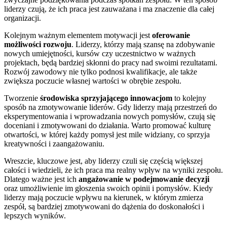
liderzy czują, że ich praca jest zauważana i ma znaczenie dla całej
organizacji.
Kolejnym ważnym elementem motywacji jest
oferowanie
możliwości rozwoju
. Liderzy, którzy mają szansę na zdobywanie
nowych umiejętności, kursów czy uczestnictwo w ważnych
projektach, będą bardziej skłonni do pracy nad swoimi rezultatami.
Rozwój zawodowy nie tylko podnosi kwalifikacje, ale także
zwiększa poczucie własnej wartości w obrębie zespołu.
Tworzenie
środowiska sprzyjającego innowacjom
to kolejny
sposób na zmotywowanie liderów. Gdy liderzy mają przestrzeń do
eksperymentowania i wprowadzania nowych pomysłów, czują się
doceniani i zmotywowani do działania. Warto promować kulturę
otwartości, w której każdy pomysł jest mile widziany, co sprzyja
kreatywności i zaangażowaniu.
Wreszcie, kluczowe jest, aby liderzy czuli się częścią większej
całości i wiedzieli, że ich praca ma realny wpływ na wyniki zespołu.
Dlatego ważne jest ich
angażowanie w podejmowanie decyzji
oraz umożliwienie im głoszenia swoich opinii i pomysłów. Kiedy
liderzy mają poczucie wpływu na kierunek, w którym zmierza
zespół, są bardziej zmotywowani do dążenia do doskonałości i
lepszych wyników.