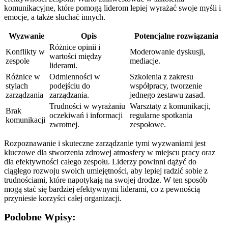
komunikacyjne, które pomogą liderom lepiej wyrażać swoje myśli i
emocje, a także słuchać innych.
Wyzwanie
Opis
Potencjalne rozwiązania
Różnice opinii i
Konflikty w
Moderowanie dyskusji,
wartości między
zespole
mediacje.
liderami.
Różnice w
Odmienności w
Szkolenia z zakresu
stylach
podejściu do
współpracy, tworzenie
zarządzania
zarządzania.
jednego zestawu zasad.
Trudności w wyrażaniu
Warsztaty z komunikacji,
Brak
oczekiwań i informacji
regularne spotkania
komunikacji
zwrotnej.
zespołowe.
Rozpoznawanie i skuteczne zarządzanie tymi wyzwaniami jest
kluczowe dla stworzenia zdrowej atmosfery w miejscu pracy oraz
dla efektywności całego zespołu. Liderzy powinni dążyć do
ciągłego rozwoju swoich umiejętności, aby lepiej radzić sobie z
trudnościami, które napotykają na swojej drodze. W ten sposób
mogą stać się bardziej efektywnymi liderami, co z pewnością
przyniesie korzyści całej organizacji.
Podobne Wpisy: