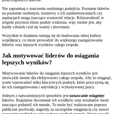
Nie zapominaj o znaczeniu osobistego podejścia. Poznanie liderów
na poziomie osobistym, rozmowy o ich zainteresowaniach czy
aspiracjach mogą znacząco wzmocnić relacje. Różnorodność w
zespole przynosi różne punkty widzenia, więc istotne jest, aby
każdy członek czuł się ważny i doceniany.
Wszystkie te działania sumują się do budowania silnej kultury
współpracy, co może prowadzić do większego zaangażowania
liderów oraz lepszych wyników całego zespołu.
Jak motywować liderów do osiągania
lepszych wyników?
Motywowanie liderów do osiągania lepszych wyników jest
niezwykle istotne dla efektywności całego zespołu. Aby to osiągnąć,
warto wprowadzić kilka kluczowych praktyk, które przyczynią się
do ich zaangażowania i satysfakcji z wykonywanej pracy.
Jednym z najważniejszych sposobów jest
uznawanie osiągnięć
liderów. Regularne docenianie ich wysiłków oraz rezultatów może
znacząco podnieść ich morale. To może być realizowane poprzez
publiczne pochwały, nagrody za szczególne osiągnięcia czy nawet
zwyczajne podziękowania podczas spotkań zespołu. W ten sposób