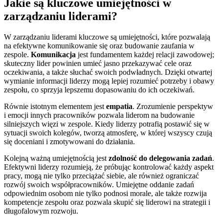
Jakie są kluczowe umiejętności w
zarządzaniu liderami?
W zarządzaniu liderami kluczowe są umiejętności, które pozwalają
na efektywne komunikowanie się oraz budowanie zaufania w
zespole.
Komunikacja
jest fundamentem każdej relacji zawodowej;
skuteczny lider powinien umieć jasno przekazywać cele oraz
oczekiwania, a także słuchać swoich podwładnych. Dzięki otwartej
wymianie informacji liderzy mogą lepiej rozumieć potrzeby i obawy
zespołu, co sprzyja lepszemu dopasowaniu do ich oczekiwań.
Równie istotnym elementem jest
empatia
. Zrozumienie perspektyw
i emocji innych pracowników pozwala liderom na budowanie
silniejszych więzi w zespole. Kiedy liderzy potrafią postawić się w
sytuacji swoich kolegów, tworzą atmosferę, w której wszyscy czują
się doceniani i zmotywowani do działania.
Kolejną ważną umiejętnością jest
zdolność do delegowania zadań
.
Efektywni liderzy rozumieją, że próbując kontrolować każdy aspekt
pracy, mogą nie tylko przeciążać siebie, ale również ograniczać
rozwój swoich współpracowników. Umiejętne oddanie zadań
odpowiednim osobom nie tylko podnosi morale, ale także rozwija
kompetencje zespołu oraz pozwala skupić się liderowi na strategii i
długofalowym rozwoju.