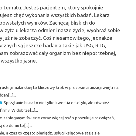
o tematu. Jesteś pacjentem, który spokojnie
ujesz chęć wykonania wszystkich badań. Lekarz
 powstałych wyników. Zachęcaj bliskich do
izyta u lekarza odmieni nasze życie, wyobraź sobie
y już nie zobaczyć. Coś niesamowitego, jednakże
ycznych są jeszcze badania takie jak USG, RTG,
 nam zobrazować cały organizm bez niepotrzebnej,
i wszystko jasne.
usługi malarskiej to kluczowy krok w procesie aranżacji wnętrza.
an[...]...
a
Sprzątanie biura to nie tylko kwestia estetyki, ale również
rmy. W dobrze[...]...
m zabieganym świecie coraz więcej osób poszukuje rozwiązań,
do domu to[...]...
e, a czas to często pieniądz, usługi księgowe stają się