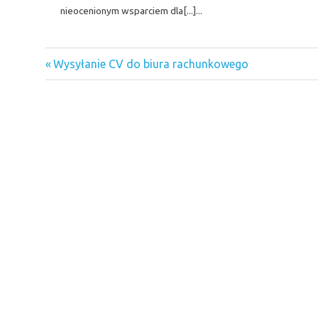
nieocenionym wsparciem dla[...]...
Previous
Nawigacja
Wysyłanie CV do biura rachunkowego
Post:
wpisu