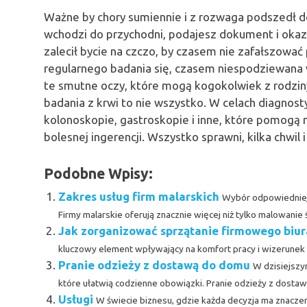
Ważne by chory sumiennie i z rozwaga podszedł d
wchodzi do przychodni, podajesz dokument i okaz
zalecił bycie na czczo, by czasem nie zafałszować
regularnego badania się, czasem niespodziewana w
te smutne oczy, które mogą kogokolwiek z rodzin
badania z krwi to nie wszystko. W celach diagnost
kolonoskopie, gastroskopie i inne, które pomogą
bolesnej ingerencji. Wszystko sprawni, kilka chwil 
Podobne Wpisy:
Zakres usług firm malarskich
Wybór odpowiedniej 
Firmy malarskie oferują znacznie więcej niż tylko malowanie ści
Jak zorganizować sprzątanie firmowego biur
kluczowy element wpływający na komfort pracy i wizerunek fi
Pranie odzieży z dostawą do domu
W dzisiejszy
które ułatwią codzienne obowiązki. Pranie odzieży z dostawą 
Usługi
W świecie biznesu, gdzie każda decyzja ma znaczeni