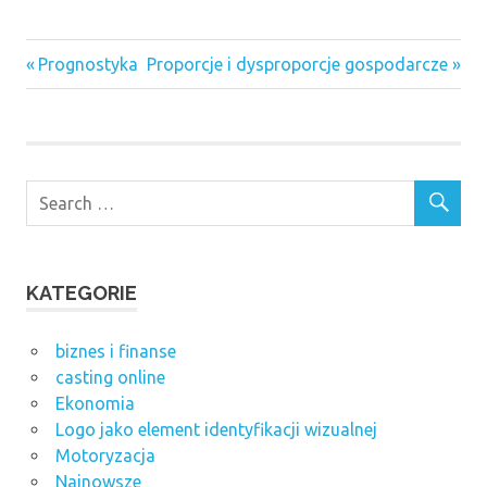
Previous
Next
Nawigacja
Prognostyka
Proporcje i dysproporcje gospodarcze
Post:
Post:
wpisu
KATEGORIE
biznes i finanse
casting online
Ekonomia
Logo jako element identyfikacji wizualnej
Motoryzacja
Najnowsze