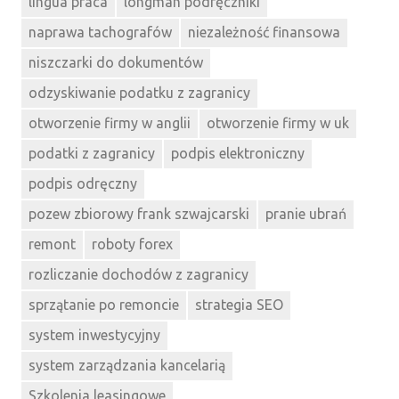
lingua praca
longman podręczniki
naprawa tachografów
niezależność finansowa
niszczarki do dokumentów
odzyskiwanie podatku z zagranicy
otworzenie firmy w anglii
otworzenie firmy w uk
podatki z zagranicy
podpis elektroniczny
podpis odręczny
pozew zbiorowy frank szwajcarski
pranie ubrań
remont
roboty forex
rozliczanie dochodów z zagranicy
sprzątanie po remoncie
strategia SEO
system inwestycyjny
system zarządzania kancelarią
Szkolenia leasingowe