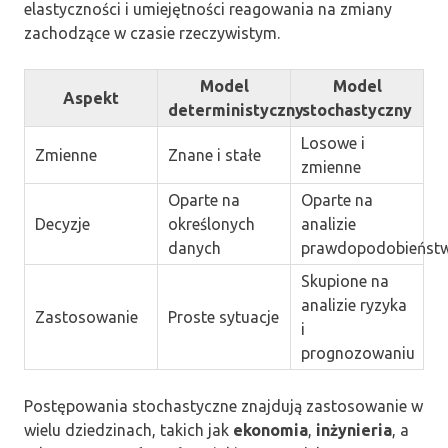
elastyczności i umiejętności reagowania na zmiany
zachodzące w czasie rzeczywistym.
Model
Model
Aspekt
deterministyczny
stochastyczny
Losowe i
Zmienne
Znane i stałe
zmienne
Oparte na
Oparte na
Decyzje
określonych
analizie
danych
prawdopodobieńst
Skupione na
analizie ryzyka
Zastosowanie
Proste sytuacje
i
prognozowaniu
Postępowania stochastyczne znajdują zastosowanie w
wielu dziedzinach, takich jak
ekonomia
,
inżynieria
, a