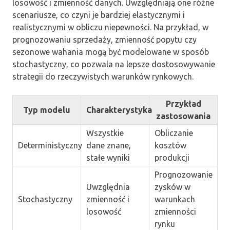
losowość i zmienność danych. Uwzględniają one różne
scenariusze, co czyni je bardziej elastycznymi i
realistycznymi w obliczu niepewności. Na przykład, w
prognozowaniu sprzedaży, zmienność popytu czy
sezonowe wahania mogą być modelowane w sposób
stochastyczny, co pozwala na lepsze dostosowywanie
strategii do rzeczywistych warunków rynkowych.
Przykład
Typ modelu
Charakterystyka
zastosowania
Wszystkie
Obliczanie
Deterministyczny
dane znane,
kosztów
stałe wyniki
produkcji
Prognozowanie
Uwzględnia
zysków w
Stochastyczny
zmienność i
warunkach
losowość
zmienności
rynku