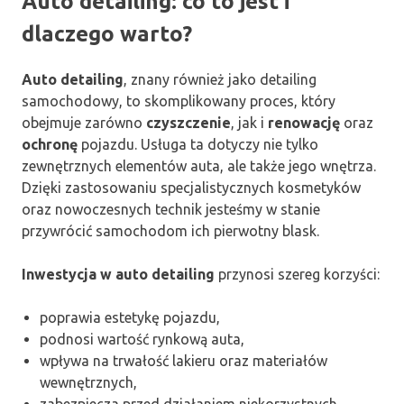
Auto detailing: co to jest i
dlaczego warto?
Auto detailing
, znany również jako detailing
samochodowy, to skomplikowany proces, który
obejmuje zarówno
czyszczenie
, jak i
renowację
oraz
ochronę
pojazdu. Usługa ta dotyczy nie tylko
zewnętrznych elementów auta, ale także jego wnętrza.
Dzięki zastosowaniu specjalistycznych kosmetyków
oraz nowoczesnych technik jesteśmy w stanie
przywrócić samochodom ich pierwotny blask.
Inwestycja w auto detailing
przynosi szereg korzyści:
poprawia estetykę pojazdu,
podnosi wartość rynkową auta,
wpływa na trwałość lakieru oraz materiałów
wewnętrznych,
zabezpiecza przed działaniem niekorzystnych