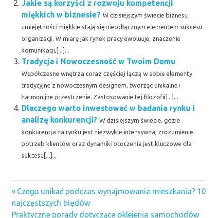
Jakie są korzyści z rozwoju kompetencji
miękkich w biznesie?
W dzisiejszym świecie biznesu
umiejętności miękkie stają się nieodłącznym elementem sukcesu
organizacji. W miarę jak rynek pracy ewoluuje, znaczenie
komunikacji,[...]...
Tradycja i Nowoczesność w Twoim Domu
Współczesne wnętrza coraz częściej łączą w sobie elementy
tradycyjne z nowoczesnym designem, tworząc unikalne i
harmonijne przestrzenie. Zastosowanie tej filozofii[...]...
Dlaczego warto inwestować w badania rynku i
analizę konkurencji?
W dzisiejszym świecie, gdzie
konkurencja na rynku jest niezwykle intensywna, zrozumienie
potrzeb klientów oraz dynamiki otoczenia jest kluczowe dla
sukcesu[...]...
Previous
Nawigacja
Czego unikać podczas wynajmowania mieszkania? 10
Post:
najczęstszych błędów
wpisu
Next
Praktyczne porady dotyczące oklejenia samochodów