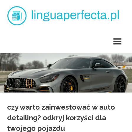
Skip
L
to
content
p
angielski
dla
dzieci
Tarchomin
czy warto zainwestować w auto
detailing? odkryj korzyści dla
twojego pojazdu