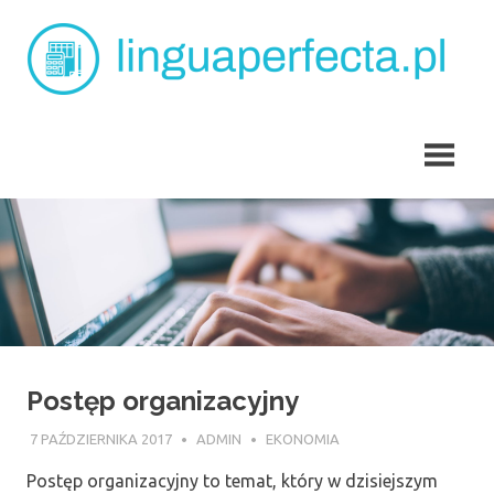
Skip
L
to
content
p
angielski
dla
dzieci
Tarchomin
Postęp organizacyjny
7 PAŹDZIERNIKA 2017
ADMIN
EKONOMIA
Postęp organizacyjny to temat, który w dzisiejszym