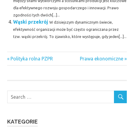
między siłami wytwórczymi a stosunkami produkcji jest kluczowe
dla efektywnego rozwoju gospodarczego i innowacji. Prawo
zgodności tych dwóch[...]...
Wąski przekrój
W dzisiejszym dynamicznym świecie,
efektywność organizacji może być często ograniczana przez
tzw. wąski przekrój. To zjawisko, które występuje, gdy jeden[...]...
Previous
Next
Nawigacja
Polityka rolna PZPR
Prawa ekonomiczne
Post:
Post:
wpisu
KATEGORIE