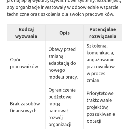
jak najlepiej wykorzystywać nowe systemy. Istotne jest,
aby organizacje investowały w odpowiednie wsparcie
techniczne oraz szkolenia dla swoich pracowników.
Rodzaj
Potencjalne
Opis
wyzwania
rozwiązania
Szkolenia,
Obawy przed
komunikacja,
zmianą i
Opór
angażowanie
adaptacją do
pracowników
pracowników
nowego
w proces
modelu pracy.
zmian.
Ograniczenia
Priorytetowe
budżetowe
traktowanie
Brak zasobów
mogą
projektów,
finansowych
hamować
poszukiwanie
rozwój
dotacji.
organizacji.