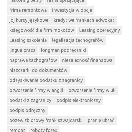
faktoring pełny
firma sprzątająca
frima remontowa
inwestycja w opcje
jdj kursy językowe
kredyt we frankach adwokat
księgowość dla firm mokotów
Leasing operacyjny
Leasing szkolenia
legalizacja tachografów
lingua praca
longman podręczniki
naprawa tachografów
niezależność finansowa
niszczarki do dokumentów
odzyskiwanie podatku z zagranicy
otworzenie firmy w anglii
otworzenie firmy w uk
podatki z zagranicy
podpis elektroniczny
podpis odręczny
pozew zbiorowy frank szwajcarski
pranie ubrań
remont
roboty forex