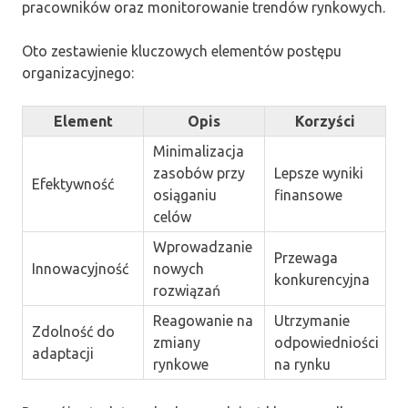
pracowników oraz monitorowanie trendów rynkowych.
Oto zestawienie kluczowych elementów postępu
organizacyjnego:
Element
Opis
Korzyści
Minimalizacja
zasobów przy
Lepsze wyniki
Efektywność
osiąganiu
finansowe
celów
Wprowadzanie
Przewaga
Innowacyjność
nowych
konkurencyjna
rozwiązań
Reagowanie na
Utrzymanie
Zdolność do
zmiany
odpowiedniości
adaptacji
rynkowe
na rynku