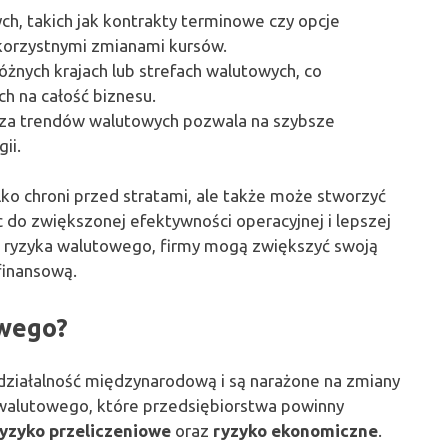
h, takich jak kontrakty terminowe czy opcje
ekorzystnymi zmianami kursów.
óżnych krajach lub strefach walutowych, co
 na całość biznesu.
liza trendów walutowych pozwala na szybsze
ii.
ko chroni przed stratami, ale także może stworzyć
do zwiększonej efektywności operacyjnej i lepszej
o ryzyka walutowego, firmy mogą zwiększyć swoją
finansową.
owego?
ziałalność międzynarodową i są narażone na zmiany
a walutowego, które przedsiębiorstwa powinny
yzyko przeliczeniowe
oraz
ryzyko ekonomiczne
.