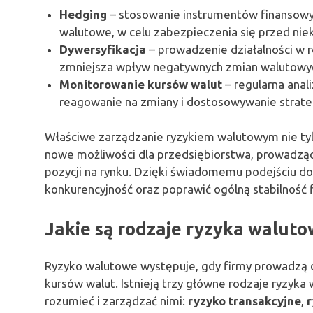
Hedging
– stosowanie instrumentów finansowyc
walutowe, w celu zabezpieczenia się przed ni
Dywersyfikacja
– prowadzenie działalności w r
zmniejsza wpływ negatywnych zmian walutowych
Monitorowanie kursów walut
– regularna ana
reagowanie na zmiany i dostosowywanie strateg
Właściwe zarządzanie ryzykiem walutowym nie tyl
nowe możliwości dla przedsiębiorstwa, prowadząc 
pozycji na rynku. Dzięki świadomemu podejściu d
konkurencyjność oraz poprawić ogólną stabilność 
Jakie są rodzaje ryzyka walut
Ryzyko walutowe występuje, gdy firmy prowadzą d
kursów walut. Istnieją trzy główne rodzaje ryzyk
rozumieć i zarządzać nimi:
ryzyko transakcyjne
,
r