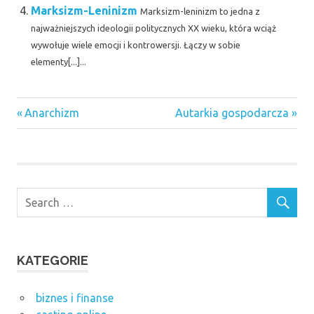
Marksizm-Leninizm
Marksizm-leninizm to jedna z
najważniejszych ideologii politycznych XX wieku, która wciąż
wywołuje wiele emocji i kontrowersji. Łączy w sobie
elementy[...]...
Previous
Next
Nawigacja
Anarchizm
Autarkia gospodarcza
Post:
Post:
wpisu
KATEGORIE
biznes i finanse