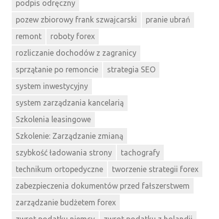
podpis odręczny
pozew zbiorowy frank szwajcarski
pranie ubrań
remont
roboty forex
rozliczanie dochodów z zagranicy
sprzątanie po remoncie
strategia SEO
system inwestycyjny
system zarządzania kancelarią
Szkolenia leasingowe
Szkolenie: Zarządzanie zmianą
szybkość ładowania strony
tachografy
technikum ortopedyczne
tworzenie strategii forex
zabezpieczenia dokumentów przed fałszerstwem
zarządzanie budżetem forex
zwrot podatku niemcy
zwrot podatku z holandii