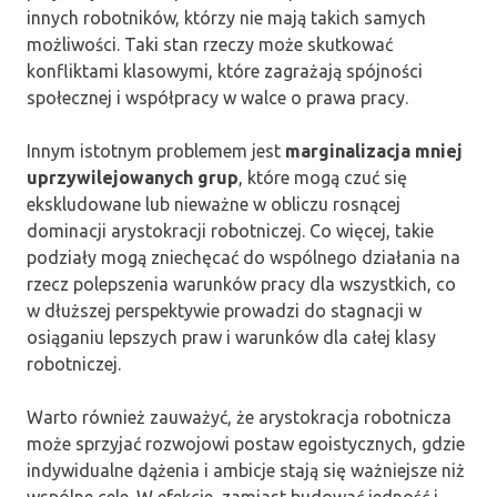
innych robotników, którzy nie mają takich samych
możliwości. Taki stan rzeczy może skutkować
konfliktami klasowymi, które zagrażają spójności
społecznej i współpracy w walce o prawa pracy.
Innym istotnym problemem jest
marginalizacja mniej
uprzywilejowanych grup
, które mogą czuć się
ekskludowane lub nieważne w obliczu rosnącej
dominacji arystokracji robotniczej. Co więcej, takie
podziały mogą zniechęcać do wspólnego działania na
rzecz polepszenia warunków pracy dla wszystkich, co
w dłuższej perspektywie prowadzi do stagnacji w
osiąganiu lepszych praw i warunków dla całej klasy
robotniczej.
Warto również zauważyć, że arystokracja robotnicza
może sprzyjać rozwojowi postaw egoistycznych, gdzie
indywidualne dążenia i ambicje stają się ważniejsze niż
wspólne cele. W efekcie, zamiast budować jedność i