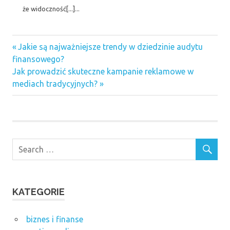
że widoczność[...]...
Previous
Nawigacja
Jakie są najważniejsze trendy w dziedzinie audytu
Post:
finansowego?
wpisu
Next
Jak prowadzić skuteczne kampanie reklamowe w
Post:
mediach tradycyjnych?
KATEGORIE
biznes i finanse