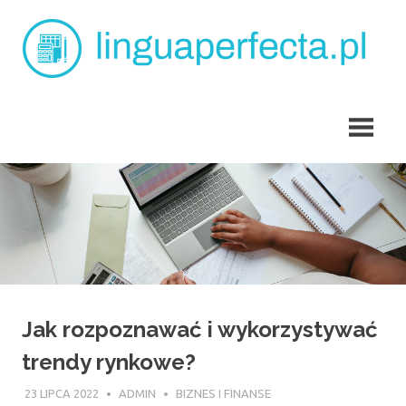
Skip
L
to
content
p
angielski
dla
dzieci
Tarchomin
Jak rozpoznawać i wykorzystywać
trendy rynkowe?
23 LIPCA 2022
ADMIN
BIZNES I FINANSE