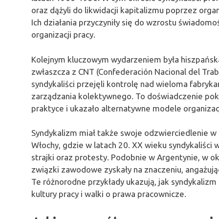
oraz dążyli do likwidacji kapitalizmu poprzez or
Ich działania przyczyniły się do wzrostu świadomo
organizacji pracy.
Kolejnym kluczowym wydarzeniem była hiszpańska
zwłaszcza z CNT (Confederación Nacional del Trabaj
syndykaliści przejęli kontrolę nad wieloma fabry
zarządzania kolektywnego. To doświadczenie pok
praktyce i ukazało alternatywne modele organizac
Syndykalizm miał także swoje odzwierciedlenie w r
Włochy, gdzie w latach 20. XX wieku syndykaliści w
strajki oraz protesty. Podobnie w Argentynie, w o
związki zawodowe zyskały na znaczeniu, angażując 
Te różnorodne przykłady ukazują, jak syndykalizm 
kultury pracy i walki o prawa pracownicze.