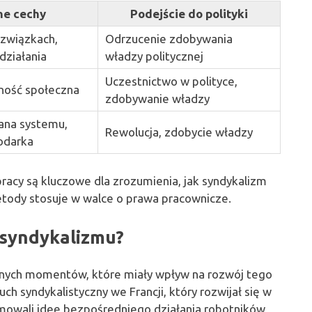
ne cechy
Podejście do polityki
 związkach,
Odrzucenie zdobywania
działania
władzy politycznej
Uczestnictwo w polityce,
ność społeczna
zdobywanie władzy
ana systemu,
Rewolucja, zdobycie władzy
odarka
 pracy są kluczowe dla zrozumienia, jak syndykalizm
etody stosuje w walce o prawa pracownicze.
 syndykalizmu?
otnych momentów, które miały wpływ na rozwój tego
ch syndykalistyczny we Francji, który rozwijał się w
omowali ideę bezpośredniego działania robotników