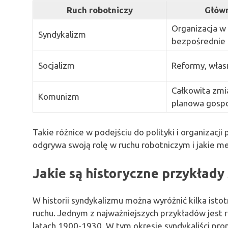
Ruch robotniczy
Głów
Organizacja w
Syndykalizm
bezpośrednie 
Socjalizm
Reformy, włas
Całkowita zmi
Komunizm
planowa gosp
Takie różnice w podejściu do polityki i organizacji
odgrywa swoją rolę w ruchu robotniczym i jakie m
Jakie są historyczne przykłady
W historii syndykalizmu można wyróżnić kilka ist
ruchu. Jednym z najważniejszych przykładów jest ru
latach 1900-1930. W tym okresie syndykaliści pr