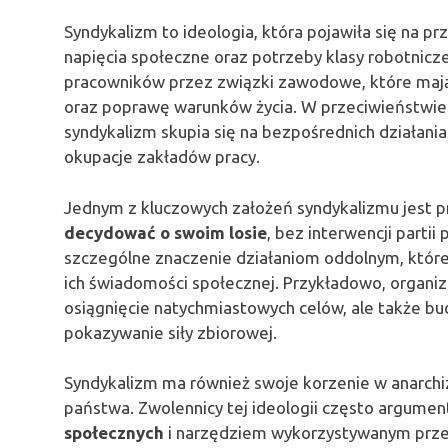
Syndykalizm to ideologia, która pojawiła się na p
napięcia społeczne oraz potrzeby klasy robotnicz
pracowników przez związki zawodowe, które mają
oraz poprawę warunków życia. W przeciwieństwie d
syndykalizm skupia się na bezpośrednich działaniac
okupacje zakładów pracy.
Jednym z kluczowych założeń syndykalizmu jest p
decydować o swoim losie
, bez interwencji partii
szczególne znaczenie działaniom oddolnym, które
ich świadomości społecznej. Przykładowo, organizo
osiągnięcie natychmiastowych celów, ale także b
pokazywanie siły zbiorowej.
Syndykalizm ma również swoje korzenie w anarch
państwa. Zwolennicy tej ideologii często argumen
społecznych
i narzędziem wykorzystywanym przez 