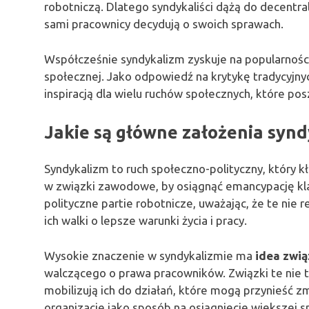
robotniczą. Dlatego syndykaliści dążą do decentral
sami pracownicy decydują o swoich sprawach.
Współcześnie syndykalizm zyskuje na popularności 
społecznej. Jako odpowiedź na krytykę tradycyjnyc
inspiracją dla wielu ruchów społecznych, które p
Jakie są główne założenia syn
Syndykalizm to ruch społeczno-polityczny, który 
w związki zawodowe, by osiągnąć emancypację kla
polityczne partie robotnicze, uważając, że te nie
ich walki o lepsze warunki życia i pracy.
Wysokie znaczenie w syndykalizmie ma
idea zwi
walczącego o prawa pracowników. Związki te nie ty
mobilizują ich do działań, które mogą przynieść z
organizacje jako sposób na osiągnięcie większej s