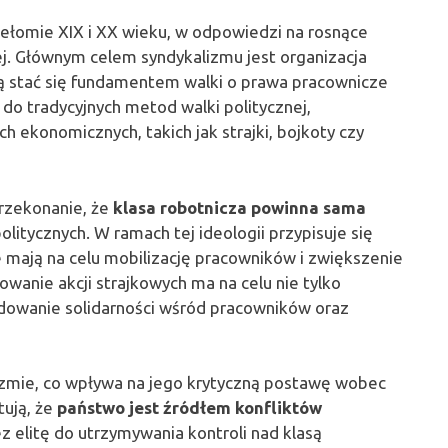
rzełomie XIX i XX wieku, w odpowiedzi na rosnące
ej. Głównym celem syndykalizmu jest organizacja
 stać się fundamentem walki o prawa pracownicze
o tradycyjnych metod walki politycznej,
h ekonomicznych, takich jak strajki, bojkoty czy
rzekonanie, że
klasa robotnicza powinna sama
 politycznych. W ramach tej ideologii przypisuje się
 mają na celu mobilizację pracowników i zwiększenie
wanie akcji strajkowych ma na celu nie tylko
udowanie solidarności wśród pracowników oraz
izmie, co wpływa na jego krytyczną postawę wobec
tują, że
państwo jest źródłem konfliktów
elitę do utrzymywania kontroli nad klasą