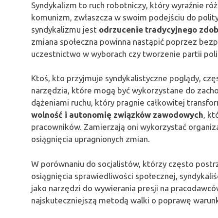
Syndykalizm to ruch robotniczy, który wyraźnie różni
komunizm, zwłaszcza w swoim podejściu do polityk
syndykalizmu jest
odrzucenie tradycyjnego zdob
zmiana społeczna powinna nastąpić poprzez bezpo
uczestnictwo w wyborach czy tworzenie partii poli
Ktoś, kto przyjmuje syndykalistyczne poglądy, czę
narzędzia, które mogą być wykorzystane do zachow
dążeniami ruchu, który pragnie całkowitej transfo
wolność i autonomię związków zawodowych
, k
pracowników. Zamierzają oni wykorzystać organiz
osiągnięcia upragnionych zmian.
W porównaniu do socjalistów, którzy często post
osiągnięcia sprawiedliwości społecznej, syndykali
jako narzędzi do wywierania presji na pracodawców
najskuteczniejszą metodą walki o poprawę warunk