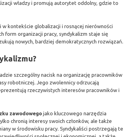
izacji władzy i promują autorytet oddolny, gdzie to
w kontekście globalizacji i rosnącej nierówności
h form organizacji pracy, syndykalizm staje się
oszukują nowych, bardziej demokratycznych rozwiązań.
dykalizmu?
kładzie szczególny nacisk na organizację pracowników
sy robotniczej. Jego zwolennicy odrzucają
 reprezentują rzeczywistych interesów pracowników i
ązku zawodowego
jako kluczowego narzędzia
lko chronią interesy swoich członków, ale także
miany w środowisku pracy. Syndykaliści postrzegają te
prawiedliwości społecznej i ekonomicznej, a także