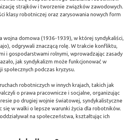
ganizację strajków i tworzenie związków zawodowych.
ści klasy robotniczej oraz zarysowania nowych form
 wojna domowa (1936-1939), w której syndykaliści,
o), odgrywali znaczącą rolę. W trakcie konfliktu,
kami i gospodarstwami rolnymi, wprowadzając zasady
azało, jak syndykalizm może funkcjonować w
ji społecznych podczas kryzysu.
uchach robotniczych w innych krajach, takich jak
alczyli o prawa pracownicze i socjalne, organizując
kresie po drugiej wojnie światowej, syndykalistyczne
się w walki o lepsze warunki życia dla robotników.
oddziaływał na społeczeństwa, kształtując ich