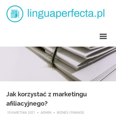
Skip
L
to
content
p
angielski
dla
dzieci
Tarchomin
Jak korzystać z marketingu
afiliacyjnego?
10 KWIETNIA 2021
ADMIN
BIZNES I FINANSE