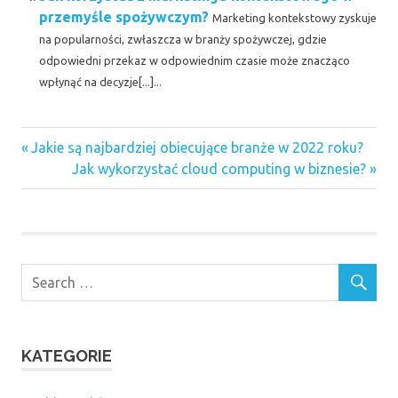
przemyśle spożywczym?
Marketing kontekstowy zyskuje
na popularności, zwłaszcza w branży spożywczej, gdzie
odpowiedni przekaz w odpowiednim czasie może znacząco
wpłynąć na decyzje[...]...
Previous
Nawigacja
Jakie są najbardziej obiecujące branże w 2022 roku?
Post:
Next
Jak wykorzystać cloud computing w biznesie?
wpisu
Post:
KATEGORIE