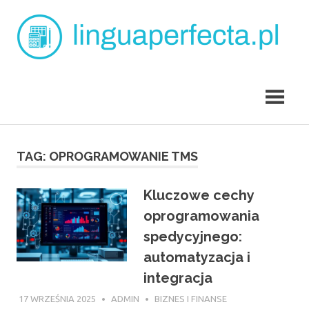
Skip
L
to
content
p
angielski
dla
dzieci
Tarchomin
TAG:
OPROGRAMOWANIE TMS
Kluczowe cechy
oprogramowania
spedycyjnego:
automatyzacja i
integracja
17 WRZEŚNIA 2025
ADMIN
BIZNES I FINANSE