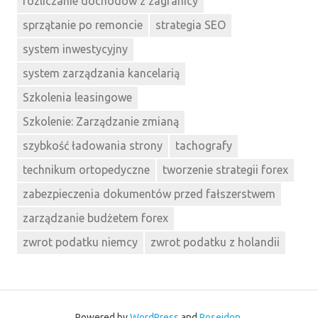
rozliczanie dochodów z zagranicy
sprzątanie po remoncie
strategia SEO
system inwestycyjny
system zarządzania kancelarią
Szkolenia leasingowe
Szkolenie: Zarządzanie zmianą
szybkość ładowania strony
tachografy
technikum ortopedyczne
tworzenie strategii forex
zabezpieczenia dokumentów przed fałszerstwem
zarządzanie budżetem forex
zwrot podatku niemcy
zwrot podatku z holandii
Powered by
WordPress
and
Poseidon
.