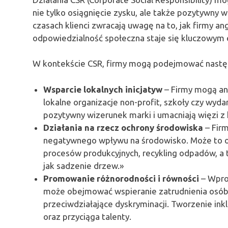
nie tylko osiągnięcie zysku, ale także pozytywny 
czasach klienci zwracają uwagę na to, jak firmy a
odpowiedzialność społeczna staje się kluczowym
W kontekście CSR, firmy mogą podejmować następ
Wsparcie lokalnych inicjatyw
– Firmy mogą ang
lokalne organizacje non-profit, szkoły czy wyda
pozytywny wizerunek marki i umacniają więzi z 
Działania na rzecz ochrony środowiska
– Firm
negatywnego wpływu na środowisko. Może to
procesów produkcyjnych, recykling odpadów, a 
jak sadzenie drzew.»
Promowanie różnorodności i równości
– Wprow
może obejmować wspieranie zatrudnienia osób z
przeciwdziałające dyskryminacji. Tworzenie in
oraz przyciąga talenty.