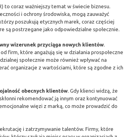
) to coraz ważniejszy temat w świecie biznesu.
ołeczności i ochrony środowiska, mogą zauważyć
 którzy poszukują etycznych marek, coraz częściej
re są postrzegane jako odpowiedzialne społecznie.
wny wizerunek przyciąga nowych klientów
.
od firm, które angażują się w działania prospołeczne
dzialnej społecznie może również wpływać na
rać organizacje z wartościami, które są zgodne z ich
lojalność obecnych klientów
. Gdy klienci widzą, że
j skłonni rekomendować ją innym oraz kontynuować
a emocjonalne więzi z marką, co może prowadzić do
krutację i zatrzymywanie talentów. Firmy, które
ów, którzy szukają miejsc pracy w organizacjach z