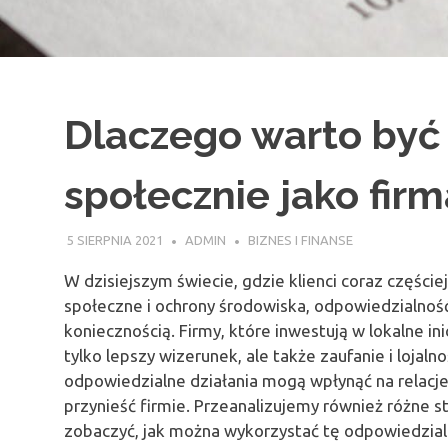
Dlaczego warto by
społecznie jako firm
5 SIERPNIA 2021
ADMIN
BIZNES I FINANSE
W dzisiejszym świecie, gdzie klienci coraz części
społeczne i ochrony środowiska, odpowiedzialność
koniecznością. Firmy, które inwestują w lokalne in
tylko lepszy wizerunek, ale także zaufanie i lojal
odpowiedzialne działania mogą wpłynąć na relacje
przynieść firmie. Przeanalizujemy również różne s
zobaczyć, jak można wykorzystać tę odpowiedzia