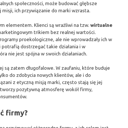
okalnych społeczności, może budować głębsze
j misji, ich przywiązanie do marki wzrasta.
m elementem. Klienci są wrażliwi na tzw.
wirtualne
e marketingowym trikiem bez realnej wartości.
ogramy proekologiczne, ale nie wprowadzały ich w
 potrafią dostrzegać takie działania i w
a nie jest spójna w swoich działaniach.
ej są zatem długofalowe. W zaufaniu, które buduje
tylko do zdobycia nowych klientów, ale i do
ązani z etyczną misją marki, często stają się jej
o tworzy pozytywną atmosferę wokół firmy,
konsumentów.
ć firmy?
ogą przyjmować różnorodne formy, a ich celem jest