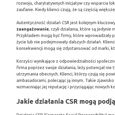
rozwoju, charytatywnych inicjatyw czy wsparcia l
zaufanie. Kiedy klienci czują, że są częścią większe
Autentyczność działań CSR jest kolejnym kluczowy
zaangażowanie
, czyli działania, które są jedyni
Przykładem mogą być firmy, które wprowadzały pr
życie lub nie podejmowały dalszych działań. Klienci
konsekwencji mogą się zdystansować od marki, któr
Korzyści wynikające z odpowiedzialności społeczn
firma poprzez swoje działania, leży potencjał nie 
utrzymania obecnych. Klienci, którzy czują się powi
ambasadorami, polecając ją innym. Takie zjawisk
wzmacniając jej reputację i przyciągając nowych 
Jakie działania CSR mogą podją
Działania CSR (Corporate Social Responsibility) m