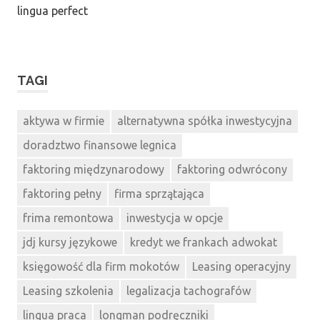
lingua perfect
TAGI
aktywa w firmie
alternatywna spółka inwestycyjna
doradztwo finansowe legnica
faktoring międzynarodowy
faktoring odwrócony
faktoring pełny
firma sprzątająca
frima remontowa
inwestycja w opcje
jdj kursy językowe
kredyt we frankach adwokat
księgowość dla firm mokotów
Leasing operacyjny
Leasing szkolenia
legalizacja tachografów
lingua praca
longman podręczniki