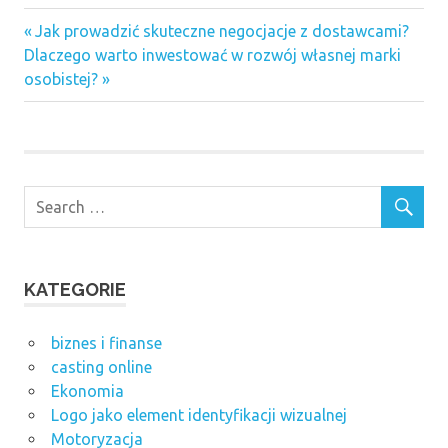
Previous
Nawigacja
Jak prowadzić skuteczne negocjacje z dostawcami?
Next
Post:
Dlaczego warto inwestować w rozwój własnej marki
wpisu
Post:
osobistej?
KATEGORIE
biznes i finanse
casting online
Ekonomia
Logo jako element identyfikacji wizualnej
Motoryzacja