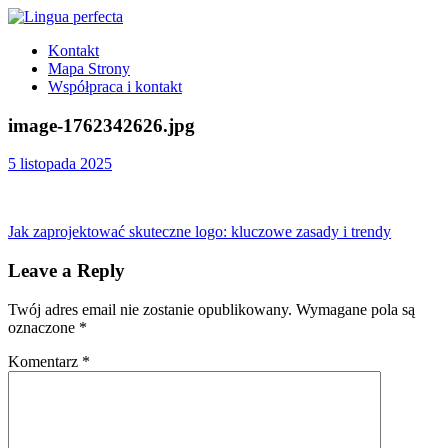
Skip
to
Lingua
angielski
Kontakt
content
perfecta
dla
Mapa Strony
dzieci
Współpraca i kontakt
Tarchomin
image-1762342626.jpg
5 listopada 2025
Nawigacja
Previous
Jak zaprojektować skuteczne logo: kluczowe zasady i trendy
Post:
wpisu
Leave a Reply
Twój adres email nie zostanie opublikowany.
Wymagane pola są
oznaczone
*
Komentarz
*