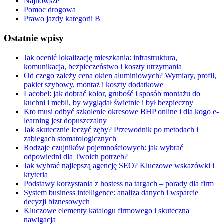
Najnowsze
Pomoc drogowa
Prawo jazdy kategorii B
Ostatnie wpisy
Jak ocenić lokalizację mieszkania: infrastruktura,
komunikacja, bezpieczeństwo i koszty utrzymania
Od czego zależy cena okien aluminiowych? Wymiary, profil,
pakiet szybowy, montaż i koszty dodatkowe
Lacobel: jak dobrać kolor, grubość i sposób montażu do
kuchni i mebli, by wyglądał świetnie i był bezpieczny
Kto musi odbyć szkolenie okresowe BHP online i dla kogo e-
learning jest dopuszczalny
Jak skutecznie leczyć zęby? Przewodnik po metodach i
zabiegach stomatologicznych
Rodzaje czujników pojemnościowych: jak wybrać
odpowiedni dla Twoich potrzeb?
Jak wybrać najlepszą agencję SEO? Kluczowe wskazówki i
kryteria
Podstawy korzystania z hostess na targach – porady dla firm
System business intelligence: analiza danych i wsparcie
decyzji biznesowych
Kluczowe elementy katalogu firmowego i skuteczna
nawigacja