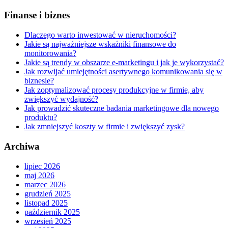
Finanse i biznes
Dlaczego warto inwestować w nieruchomości?
Jakie są najważniejsze wskaźniki finansowe do
monitorowania?
Jakie są trendy w obszarze e-marketingu i jak je wykorzystać?
Jak rozwijać umiejętności asertywnego komunikowania się w
biznesie?
Jak zoptymalizować procesy produkcyjne w firmie, aby
zwiększyć wydajność?
Jak prowadzić skuteczne badania marketingowe dla nowego
produktu?
Jak zmniejszyć koszty w firmie i zwiększyć zysk?
Archiwa
lipiec 2026
maj 2026
marzec 2026
grudzień 2025
listopad 2025
październik 2025
wrzesień 2025