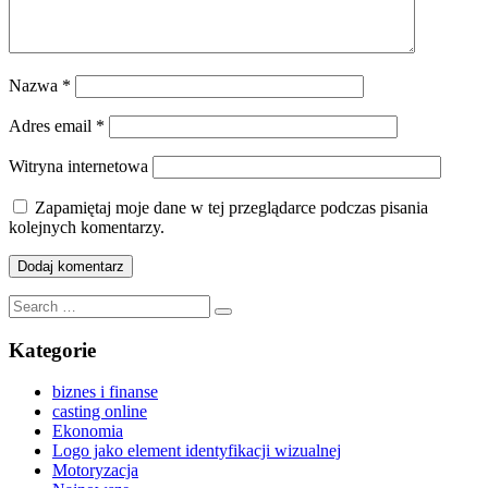
Nazwa
*
Adres email
*
Witryna internetowa
Zapamiętaj moje dane w tej przeglądarce podczas pisania
kolejnych komentarzy.
Search
Search
for:
Kategorie
biznes i finanse
casting online
Ekonomia
Logo jako element identyfikacji wizualnej
Motoryzacja