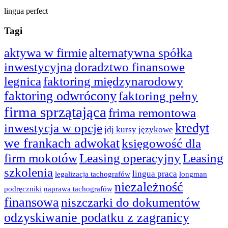
lingua perfect
Tagi
aktywa w firmie
alternatywna spółka
inwestycyjna
doradztwo finansowe
legnica
faktoring międzynarodowy
faktoring odwrócony
faktoring pełny
firma sprzątająca
frima remontowa
kredyt
inwestycja w opcje
jdj kursy językowe
we frankach adwokat
księgowość dla
firm mokotów
Leasing operacyjny
Leasing
szkolenia
lingua praca
legalizacja tachografów
longman
niezależność
podręczniki
naprawa tachografów
finansowa
niszczarki do dokumentów
odzyskiwanie podatku z zagranicy