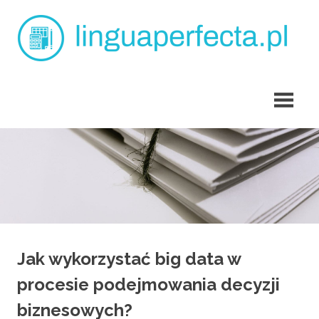
Skip
L
to
content
p
angielski
dla
dzieci
Tarchomin
Jak wykorzystać big data w
procesie podejmowania decyzji
biznesowych?