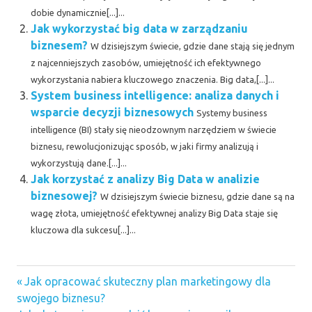
dobie dynamicznie[...]...
Jak wykorzystać big data w zarządzaniu
biznesem?
W dzisiejszym świecie, gdzie dane stają się jednym
z najcenniejszych zasobów, umiejętność ich efektywnego
wykorzystania nabiera kluczowego znaczenia. Big data,[...]...
System business intelligence: analiza danych i
wsparcie decyzji biznesowych
Systemy business
intelligence (BI) stały się nieodzownym narzędziem w świecie
biznesu, rewolucjonizując sposób, w jaki firmy analizują i
wykorzystują dane.[...]...
Jak korzystać z analizy Big Data w analizie
biznesowej?
W dzisiejszym świecie biznesu, gdzie dane są na
wagę złota, umiejętność efektywnej analizy Big Data staje się
kluczowa dla sukcesu[...]...
Previous
Nawigacja
Jak opracować skuteczny plan marketingowy dla
Post:
swojego biznesu?
wpisu