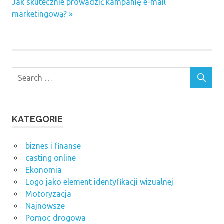
Next
Jak skutecznie prowadzić kampanię e-mail
Post:
marketingową?
KATEGORIE
biznes i finanse
casting online
Ekonomia
Logo jako element identyfikacji wizualnej
Motoryzacja
Najnowsze
Pomoc drogowa