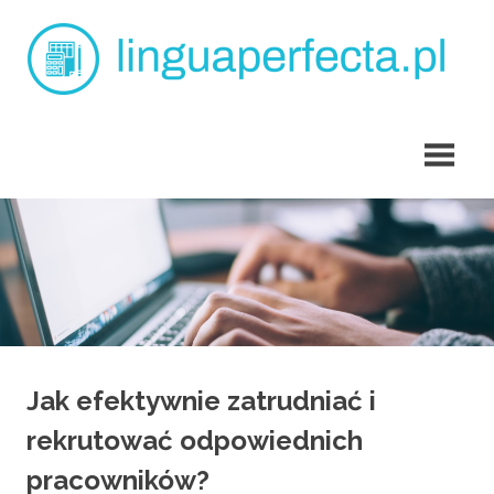
Skip
L
to
content
p
angielski
dla
dzieci
Tarchomin
Jak efektywnie zatrudniać i
rekrutować odpowiednich
pracowników?