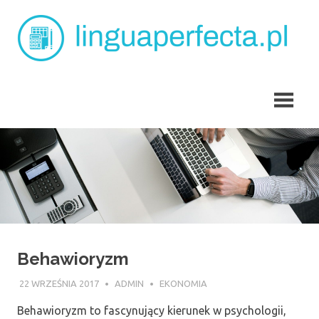
Skip
L
to
content
p
angielski
dla
dzieci
Tarchomin
Behawioryzm
22 WRZEŚNIA 2017
ADMIN
EKONOMIA
Behawioryzm to fascynujący kierunek w psychologii,