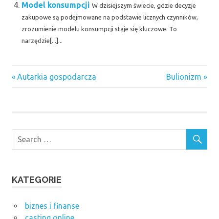
Model konsumpcji
W dzisiejszym świecie, gdzie decyzje
zakupowe są podejmowane na podstawie licznych czynników,
zrozumienie modelu konsumpcji staje się kluczowe. To
narzędzie[...]...
Previous
Next
Nawigacja
Autarkia gospodarcza
Bulionizm
Post:
Post:
wpisu
KATEGORIE
biznes i finanse
casting online