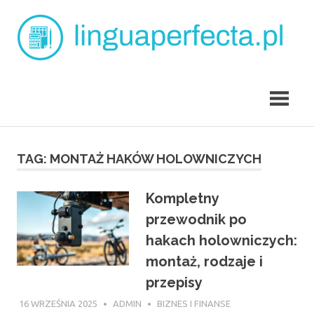
Skip
L
to
content
p
angielski
dla
dzieci
Tarchomin
TAG:
MONTAŻ HAKÓW HOLOWNICZYCH
Kompletny
przewodnik po
hakach holowniczych:
montaż, rodzaje i
przepisy
16 WRZEŚNIA 2025
ADMIN
BIZNES I FINANSE