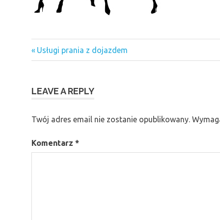
Previous
Nawigacja
Usługi prania z dojazdem
Post:
wpisu
LEAVE A REPLY
Twój adres email nie zostanie opublikowany.
Wymaga
Komentarz
*