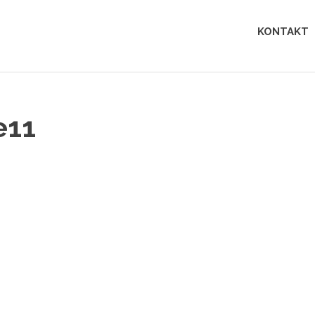
Lingua
KONTAKT
perfecta
e11