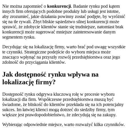
Nie można zapomnieć o
konkurencji
. Badanie rynku pod kątem
innych firm oferujących podobne produkty lub usługi jest istotne,
aby zrozumieć, jakie działania powinny zostać podjęte, by wyróżnić
się na tle rywali. Zbyt bliskie sąsiedztwo silnej konkurencji może
sprawić, że zdobycie klientów stanie się trudniejsze, natomiast brak
konkurencji może sugerować mniejsze zainteresowanie danym
segmentem rynku.
Decydując się na lokalizację firmy, warto brać pod uwagę wszystkie
te czynniki. Strategiczne podejście do wyboru miejsca może
znacząco wpłynąć na przyszły rozwój przedsiębiorstwa oraz jego
zdolność do przyciągania klientów.
Jak dostępność rynku wpływa na
lokalizację firmy?
Dostępność rynku odgrywa kluczową rolę w procesie wyboru
lokalizacji dla firm. Współczesne przedsiębiorstwa muszą być
świadome, że bliskość do klientów przekłada się na ich potencjalny
sukces. Im łatwiej klienci mogą dotrzeć do siedziby firmy, tym
większe jest prawdopodobieństwo, że zdecydują się na zakupy.
Wybierając odpowiednie miejsce, warto rozważyć kilka czynników.