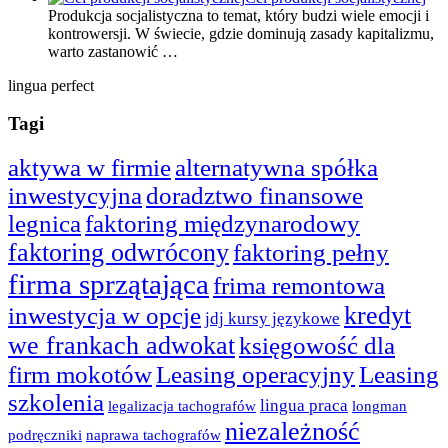
Produkcja socjalistyczna to temat, który budzi wiele emocji i
kontrowersji. W świecie, gdzie dominują zasady kapitalizmu,
warto zastanowić …
lingua perfect
Tagi
aktywa w firmie
alternatywna spółka
inwestycyjna
doradztwo finansowe
legnica
faktoring międzynarodowy
faktoring odwrócony
faktoring pełny
firma sprzątająca
frima remontowa
kredyt
inwestycja w opcje
jdj kursy językowe
we frankach adwokat
księgowość dla
firm mokotów
Leasing operacyjny
Leasing
szkolenia
lingua praca
legalizacja tachografów
longman
niezależność
podręczniki
naprawa tachografów