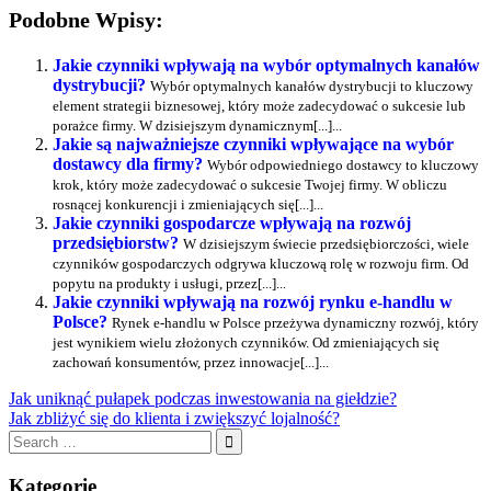
Podobne Wpisy:
Jakie czynniki wpływają na wybór optymalnych kanałów
dystrybucji?
Wybór optymalnych kanałów dystrybucji to kluczowy
element strategii biznesowej, który może zadecydować o sukcesie lub
porażce firmy. W dzisiejszym dynamicznym[...]...
Jakie są najważniejsze czynniki wpływające na wybór
dostawcy dla firmy?
Wybór odpowiedniego dostawcy to kluczowy
krok, który może zadecydować o sukcesie Twojej firmy. W obliczu
rosnącej konkurencji i zmieniających się[...]...
Jakie czynniki gospodarcze wpływają na rozwój
przedsiębiorstw?
W dzisiejszym świecie przedsiębiorczości, wiele
czynników gospodarczych odgrywa kluczową rolę w rozwoju firm. Od
popytu na produkty i usługi, przez[...]...
Jakie czynniki wpływają na rozwój rynku e-handlu w
Polsce?
Rynek e-handlu w Polsce przeżywa dynamiczny rozwój, który
jest wynikiem wielu złożonych czynników. Od zmieniających się
zachowań konsumentów, przez innowacje[...]...
Nawigacja
Previous
Jak uniknąć pułapek podczas inwestowania na giełdzie?
Post:
Next
Jak zbliżyć się do klienta i zwiększyć lojalność?
wpisu
Post:
Search
for:
Search
Kategorie