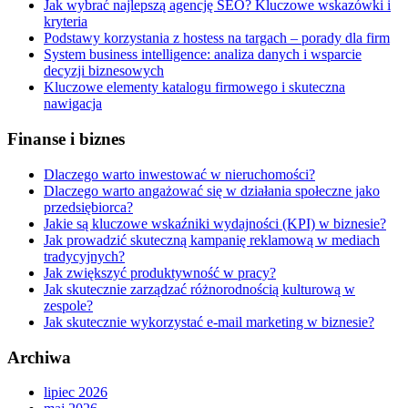
Jak wybrać najlepszą agencję SEO? Kluczowe wskazówki i
kryteria
Podstawy korzystania z hostess na targach – porady dla firm
System business intelligence: analiza danych i wsparcie
decyzji biznesowych
Kluczowe elementy katalogu firmowego i skuteczna
nawigacja
Finanse i biznes
Dlaczego warto inwestować w nieruchomości?
Dlaczego warto angażować się w działania społeczne jako
przedsiębiorca?
Jakie są kluczowe wskaźniki wydajności (KPI) w biznesie?
Jak prowadzić skuteczną kampanię reklamową w mediach
tradycyjnych?
Jak zwiększyć produktywność w pracy?
Jak skutecznie zarządzać różnorodnością kulturową w
zespole?
Jak skutecznie wykorzystać e-mail marketing w biznesie?
Archiwa
lipiec 2026