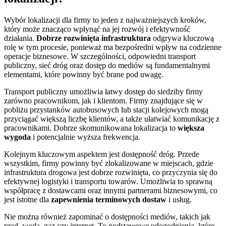
Wybór lokalizacji dla firmy to jeden z najważniejszych kroków,
który może znacząco wpłynąć na jej rozwój i efektywność
działania.
Dobrze rozwinięta infrastruktura
odgrywa kluczową
rolę w tym procesie, ponieważ ma bezpośredni wpływ na codzienne
operacje biznesowe. W szczególności, odpowiedni transport
publiczny, sieć dróg oraz dostęp do mediów są fundamentalnymi
elementami, które powinny być brane pod uwagę.
Transport publiczny umożliwia łatwy dostęp do siedziby firmy
zarówno pracownikom, jak i klientom. Firmy znajdujące się w
pobliżu przystanków autobusowych lub stacji kolejowych mogą
przyciągać większą liczbę klientów, a także ułatwiać komunikację z
pracownikami. Dobrze skomunikowana lokalizacja to
większa
wygoda
i potencjalnie wyższa frekwencja.
Kolejnym kluczowym aspektem jest dostępność dróg. Przede
wszystkim, firmy powinny być zlokalizowane w miejscach, gdzie
infrastruktura drogowa jest dobrze rozwinięta, co przyczynia się do
efektywnej logistyki i transportu towarów. Umożliwia to sprawną
współpracę z dostawcami oraz innymi partnerami biznesowymi, co
jest istotne dla
zapewnienia terminowych dostaw
i usług.
Nie można również zapominać o dostępności mediów, takich jak
prąd, woda, gaz czy internet. To podstawowe udogodnienia, które