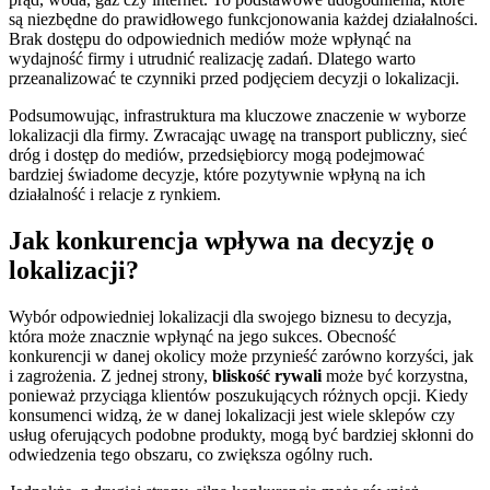
są niezbędne do prawidłowego funkcjonowania każdej działalności.
Brak dostępu do odpowiednich mediów może wpłynąć na
wydajność firmy i utrudnić realizację zadań. Dlatego warto
przeanalizować te czynniki przed podjęciem decyzji o lokalizacji.
Podsumowując, infrastruktura ma kluczowe znaczenie w wyborze
lokalizacji dla firmy. Zwracając uwagę na transport publiczny, sieć
dróg i dostęp do mediów, przedsiębiorcy mogą podejmować
bardziej świadome decyzje, które pozytywnie wpłyną na ich
działalność i relacje z rynkiem.
Jak konkurencja wpływa na decyzję o
lokalizacji?
Wybór odpowiedniej lokalizacji dla swojego biznesu to decyzja,
która może znacznie wpłynąć na jego sukces. Obecność
konkurencji w danej okolicy może przynieść zarówno korzyści, jak
i zagrożenia. Z jednej strony,
bliskość rywali
może być korzystna,
ponieważ przyciąga klientów poszukujących różnych opcji. Kiedy
konsumenci widzą, że w danej lokalizacji jest wiele sklepów czy
usług oferujących podobne produkty, mogą być bardziej skłonni do
odwiedzenia tego obszaru, co zwiększa ogólny ruch.