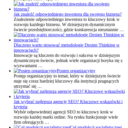
Jak znaleźć odpowiedniego inwestora dla swojego biznesu?
Znalezienie odpowiedniego inwestora to kluczowy krok w
rozwoju każdego biznesu. W dzisiejszym dynamicznym
świecie przedsiębiorczości, gdzie konkurencja nieustannie …
Dlaczego warto stosować metodologię Design Thinking w
innowacjach?
Innowacje są kluczem do rozwoju i sukcesu w dzisiejszym
dynamicznym świecie, jednak wiele organizacji boryka się z
wyzwaniami …
Postęp organizacyjny
Postęp organizacyjny to temat, który w dzisiejszym świecie
staje się coraz bardziej kluczowy dla instytucji pragnących
utrzymać się …
Jak wybrać najlepszą agencję SEO? Kluczowe wskazówki i
kryteria
Wybór odpowiedniej agencji SEO to kluczowy krok w
rozwoju każdej marki online. Na rynku funkcjonuje wiele
firm oferujących …
Cel produkcji socjalistycznej