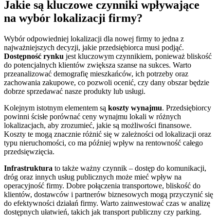
Jakie są kluczowe czynniki wpływające
na wybór lokalizacji firmy?
Wybór odpowiedniej lokalizacji dla nowej firmy to jedna z
najważniejszych decyzji, jakie przedsiębiorca musi podjąć.
Dostępność rynku
jest kluczowym czynnikiem, ponieważ bliskość
do potencjalnych klientów zwiększa szanse na sukces. Warto
przeanalizować demografię mieszkańców, ich potrzeby oraz
zachowania zakupowe, co pozwoli ocenić, czy dany obszar będzie
dobrze sprzedawać nasze produkty lub usługi.
Kolejnym istotnym elementem są
koszty wynajmu
. Przedsiębiorcy
powinni ścisłe porównać ceny wynajmu lokali w różnych
lokalizacjach, aby zrozumieć, jakie są możliwości finansowe.
Koszty te mogą znacznie różnić się w zależności od lokalizacji oraz
typu nieruchomości, co ma później wpływ na rentowność całego
przedsięwzięcia.
Infrastruktura
to także ważny czynnik – dostęp do komunikacji,
dróg oraz innych usług publicznych może mieć wpływ na
operacyjność firmy. Dobre połączenia transportowe, bliskość do
klientów, dostawców i partnerów biznesowych mogą przyczynić się
do efektywności działań firmy. Warto zainwestować czas w analizę
dostępnych ułatwień, takich jak transport publiczny czy parking.