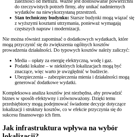
zależności od metrażu. Ważne jest dostosowanie powierzchni
do rzeczywistych potrzeb firmy, aby unikać nadmiernych
wydatków na niewykorzystaną przestrzeń.
Stan techniczny budynku:
Starsze budynki mogą wiązać się
z wyższymi kosztami utrzymania, ponieważ wymagają
częstszych napraw i modernizacji.
Nie można również zapominać o dodatkowych wydatkach, które
mogą przyczynić się do zwiększenia ogólnych kosztów
prowadzenia działalności. Do typowych kosztów należy zaliczyć:
Media – opłaty za energię elektryczną, wodę i gaz.
Podatki lokalne – w niektórych lokalizacjach mogą być
znaczące, więc warto je uwzględnić w budżecie.
Ubezpieczenia – zabezpieczenia mienia i działalności mogą
generować dodatkowe wydatki.
Kompleksowa analiza kosztów jest niezbędna, aby prowadzić
biznes w sposób efektywny i zrównoważony. Dzięki temu
przedsiębiorcy mogą podejmować świadome decyzje dotyczące
lokalizacji i struktury kosztów, co w efekcie przyczynia się do
sukcesu finansowego ich firm.
Jak infrastruktura wpływa na wybór
lokalizacji?