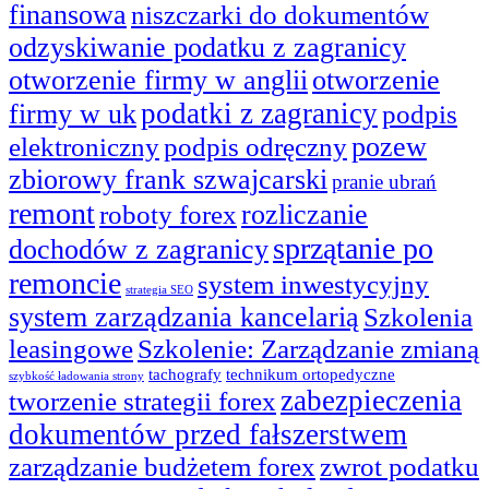
finansowa
niszczarki do dokumentów
odzyskiwanie podatku z zagranicy
otworzenie firmy w anglii
otworzenie
podatki z zagranicy
firmy w uk
podpis
pozew
elektroniczny
podpis odręczny
zbiorowy frank szwajcarski
pranie ubrań
remont
rozliczanie
roboty forex
sprzątanie po
dochodów z zagranicy
remoncie
system inwestycyjny
strategia SEO
system zarządzania kancelarią
Szkolenia
leasingowe
Szkolenie: Zarządzanie zmianą
tachografy
technikum ortopedyczne
szybkość ładowania strony
zabezpieczenia
tworzenie strategii forex
dokumentów przed fałszerstwem
zarządzanie budżetem forex
zwrot podatku