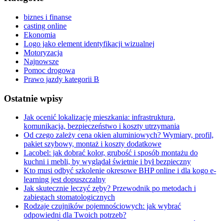
biznes i finanse
casting online
Ekonomia
Logo jako element identyfikacji wizualnej
Motoryzacja
Najnowsze
Pomoc drogowa
Prawo jazdy kategorii B
Ostatnie wpisy
Jak ocenić lokalizację mieszkania: infrastruktura,
komunikacja, bezpieczeństwo i koszty utrzymania
Od czego zależy cena okien aluminiowych? Wymiary, profil,
pakiet szybowy, montaż i koszty dodatkowe
Lacobel: jak dobrać kolor, grubość i sposób montażu do
kuchni i mebli, by wyglądał świetnie i był bezpieczny
Kto musi odbyć szkolenie okresowe BHP online i dla kogo e-
learning jest dopuszczalny
Jak skutecznie leczyć zęby? Przewodnik po metodach i
zabiegach stomatologicznych
Rodzaje czujników pojemnościowych: jak wybrać
odpowiedni dla Twoich potrzeb?