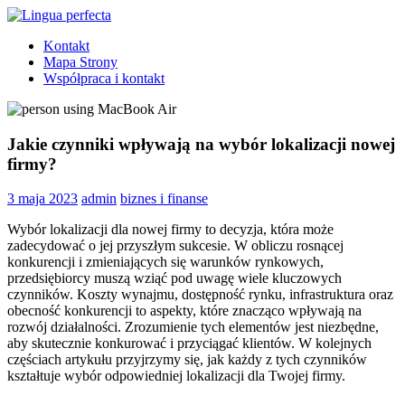
Skip
to
Lingua
angielski
Kontakt
content
perfecta
dla
Mapa Strony
dzieci
Współpraca i kontakt
Tarchomin
Jakie czynniki wpływają na wybór lokalizacji nowej
firmy?
3 maja 2023
admin
biznes i finanse
Wybór lokalizacji dla nowej firmy to decyzja, która może
zadecydować o jej przyszłym sukcesie. W obliczu rosnącej
konkurencji i zmieniających się warunków rynkowych,
przedsiębiorcy muszą wziąć pod uwagę wiele kluczowych
czynników. Koszty wynajmu, dostępność rynku, infrastruktura oraz
obecność konkurencji to aspekty, które znacząco wpływają na
rozwój działalności. Zrozumienie tych elementów jest niezbędne,
aby skutecznie konkurować i przyciągać klientów. W kolejnych
częściach artykułu przyjrzymy się, jak każdy z tych czynników
kształtuje wybór odpowiedniej lokalizacji dla Twojej firmy.