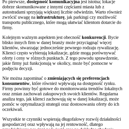
Po pierwsze,
dostępność komunikacyjna
jest istotna; lokacje
dobrze skomunikowane z innymi częściami miasta lub z
autostradami sprzyjają większej liczbie odwiedzin. Warto również
zwrócić uwagę na
infrastrukturę
, jak parkingi czy możliwość
transportu publicznego, które mogą ułatwiać klientom dotarcie do
firmy.
Kolejnym ważnym aspektem jest obecność
konkurencji
. Bycie
blisko innych firm w danej branży może przyciągnąć więcej
klientów, stwarzając jednocześnie pewnego rodzaju rywalizację.
Klienci często wybierają lokalizacje, gdzie mogą porównywać
oferty i ceny w różnych punktach. Z tego powodu sprawdzenie,
jakie firmy już funkcjonują w okolicy, może być pomocne w
podjęciu decyzji.
Nie można zapominać o
zmieniających się preferencjach
konsumentów
, które również wpływają na dostępność rynku.
Firmy powinny być gotowe do monitorowania trendów lokalnych
oraz zmian zachowań zakupowych swoich klientów. Regularna
analiza tego, jak klienci zachowują się w danej lokalizacji, może
pomóc w optymalizacji strategii oraz dostosowaniu oferty do ich
oczekiwań.
Wszystkie te czynniki wspierają długofalowy rozwój działalności
gospodarczej oraz wpływają na jej rentowność, dlatego