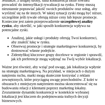
Jednakże, z drugiej strony, silna konkurencja może również
prowadzić do intensyfikacji rywalizacji na rynku. Firmy muszą
nieustannie poprawiać jakość swoich produktów oraz usług, aby
wyróżnić się na tle innych. W takiej sytuacji zyski mogą być niższe,
szczególnie jeśli rywale oferują niższe ceny lub lepsze promocje.
Konieczne jest zatem przeprowadzenie
szczegółowej analizy
rynku
, aby określić, w jaki sposób konkurencja wpływa na
potencjalne zyski.
Analizuj, jakie usługi i produkty oferują Twoi konkurenci,
aby znaleźć lukę w rynku.
Obserwuj promocje i strategie marketingowe konkurencji, by
dostosować własne podejście.
Zidentyfikuj kluczowe grupy docelowe w regionie i sprawdź,
jak ich preferencje mogą wpłynąć na Twój wybór lokalizacji.
Ważne jest również, aby wziąć pod uwagę, jak lokalizacja wpłynie
na strategię marketingową. Na przykład, w miejscach o dużym
natężeniu ruchu, marki mogą skutecznie korzystać z reklam
zewnętrznych, które przyciągną uwagę przechodniów. Z kolei w
obszarach z mniejszym natężeniem można skoncentrować się na
budowaniu relacji z klientami poprzez marketing lokalny.
Zrozumienie dynamiki konkurencji w kontekście wybranej
lokalizacji jest kluczem do podejmowania trafnych decyzji
biznesowych.