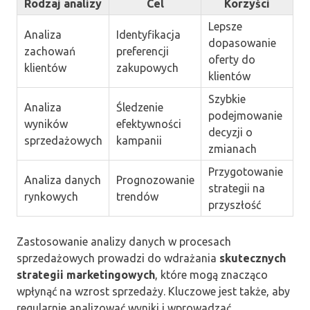
Rodzaj analizy
Cel
Korzyści
Lepsze
Analiza
Identyfikacja
dopasowanie
zachowań
preferencji
oferty do
klientów
zakupowych
klientów
Szybkie
Analiza
Śledzenie
podejmowanie
wyników
efektywności
decyzji o
sprzedażowych
kampanii
zmianach
Przygotowanie
Analiza danych
Prognozowanie
strategii na
rynkowych
trendów
przyszłość
Zastosowanie analizy danych w procesach
sprzedażowych prowadzi do wdrażania
skutecznych
strategii marketingowych
, które mogą znacząco
wpłynąć na wzrost sprzedaży. Kluczowe jest także, aby
regularnie analizować wyniki i wprowadzać