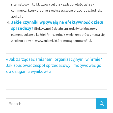
internetowym to kluczowy cel dla każdego właściciela e-
commerce, który pragnie zwiększyć swoje przychody. Jednak,
aby[...]...
Jakie czynniki wpływają na efektywność działu
sprzedaży?
Efektywność działu sprzedaży to kluczowy
element sukcesu każdej firmy, jednak wiele zespołów zmaga się
z różnorodnymi wyzwaniami, które mogą hamować[...]...
Previous
Nawigacja
Jak zarządzać zmianami organizacyjnymi w firmie?
Next
Post:
Jak zbudować zespół sprzedażowy i motywować go
wpisu
Post:
do osiągania wyników?