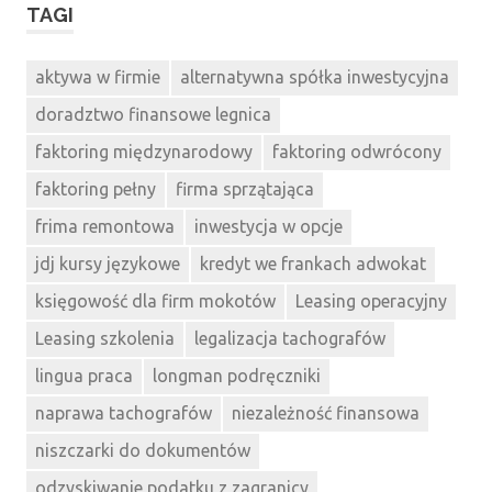
TAGI
aktywa w firmie
alternatywna spółka inwestycyjna
doradztwo finansowe legnica
faktoring międzynarodowy
faktoring odwrócony
faktoring pełny
firma sprzątająca
frima remontowa
inwestycja w opcje
jdj kursy językowe
kredyt we frankach adwokat
księgowość dla firm mokotów
Leasing operacyjny
Leasing szkolenia
legalizacja tachografów
lingua praca
longman podręczniki
naprawa tachografów
niezależność finansowa
niszczarki do dokumentów
odzyskiwanie podatku z zagranicy