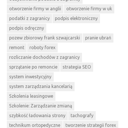
otworzenie firmy w anglii
otworzenie firmy w uk
podatki z zagranicy
podpis elektroniczny
podpis odręczny
pozew zbiorowy frank szwajcarski
pranie ubrań
remont
roboty forex
rozliczanie dochodów z zagranicy
sprzątanie po remoncie
strategia SEO
system inwestycyjny
system zarządzania kancelarią
Szkolenia leasingowe
Szkolenie: Zarządzanie zmianą
szybkość ładowania strony
tachografy
technikum ortopedyczne
tworzenie strategii forex