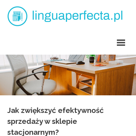
Skip
L
to
content
p
angielski
dla
dzieci
Tarchomin
Jak zwiększyć efektywność
sprzedaży w sklepie
stacjonarnym?