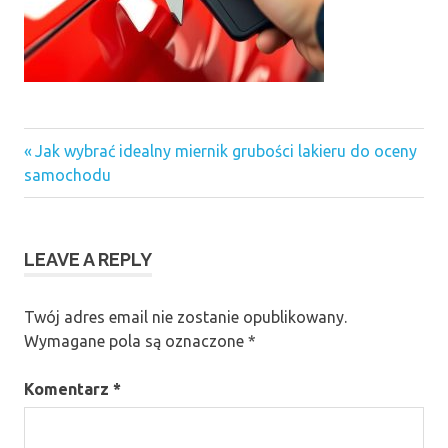
Previous
Nawigacja
Jak wybrać idealny miernik grubości lakieru do oceny
Post:
samochodu
wpisu
LEAVE A REPLY
Twój adres email nie zostanie opublikowany.
Wymagane pola są oznaczone
*
Komentarz
*