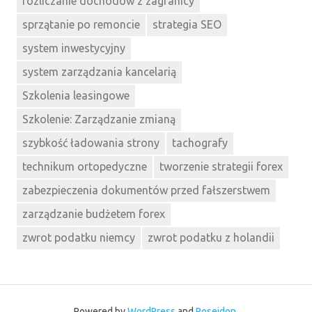
rozliczanie dochodów z zagranicy
sprzątanie po remoncie
strategia SEO
system inwestycyjny
system zarządzania kancelarią
Szkolenia leasingowe
Szkolenie: Zarządzanie zmianą
szybkość ładowania strony
tachografy
technikum ortopedyczne
tworzenie strategii forex
zabezpieczenia dokumentów przed fałszerstwem
zarządzanie budżetem forex
zwrot podatku niemcy
zwrot podatku z holandii
Powered by
WordPress
and
Poseidon
.