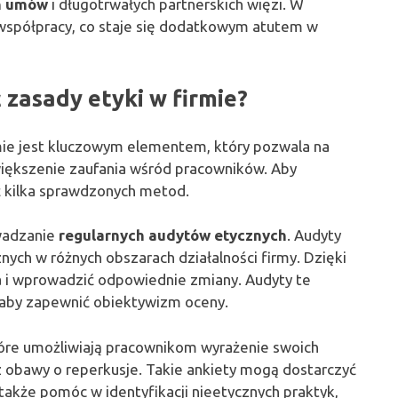
ch umów
i długotrwałych partnerskich więzi. W
i współpracy, co staje się dodatkowym atutem w
zasady etyki w firmie?
mie jest kluczowym elementem, który pozwala na
większenie zaufania wśród pracowników. Aby
ć kilka sprawdzonych metod.
wadzanie
regularnych audytów etycznych
. Audyty
ych w różnych obszarach działalności firmy. Dzięki
 i wprowadzić odpowiednie zmiany. Audyty te
 aby zapewnić obiektywizm oceny.
tóre umożliwiają pracownikom wyrażenie swoich
z obawy o reperkusje. Takie ankiety mogą dostarczyć
 także pomóc w identyfikacji nieetycznych praktyk,