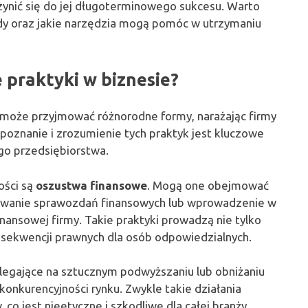
ynić się do jej długoterminowego sukcesu. Warto
ady oraz jakie narzędzia mogą pomóc w utrzymaniu
 praktyki w biznesie?
e może przyjmować różnorodne formy, narażając firmy
poznanie i zrozumienie tych praktyk jest kluczowe
go przedsiębiorstwa.
ości są
oszustwa finansowe
. Mogą one obejmować
łszowanie sprawozdań finansowych lub wprowadzenie w
nansowej firmy. Takie praktyki prowadzą nie tylko
nsekwencji prawnych dla osób odpowiedzialnych.
olegające na sztucznym podwyższaniu lub obniżaniu
konkurencyjności rynku. Zwykle takie działania
o jest nieetyczne i szkodliwe dla całej branży.