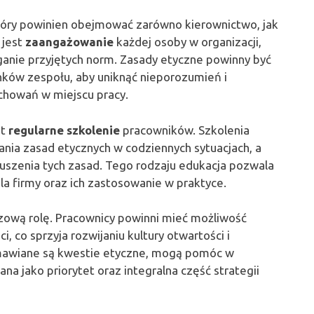
który powinien obejmować zarówno kierownictwo, jak
 jest
zaangażowanie
każdej osoby w organizacji,
eganie przyjętych norm. Zasady etyczne powinny być
nków zespołu, aby uniknąć nieporozumień i
chowań w miejscu pracy.
st
regularne szkolenie
pracowników. Szkolenia
ia zasad etycznych w codziennych sytuacjach, a
uszenia tych zasad. Tego rodzaju edukacja pozwala
dla firmy oraz ich zastosowanie w praktyce.
zową rolę. Pracownicy powinni mieć możliwość
, co sprzyja rozwijaniu kultury otwartości i
 omawiane są kwestie etyczne, mogą pomóc w
na jako priorytet oraz integralna część strategii