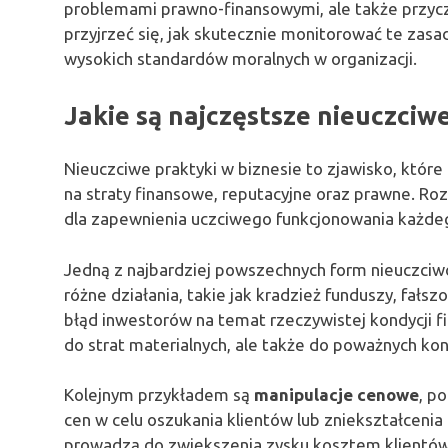
problemami prawno-finansowymi, ale także przycz
przyjrzeć się, jak skutecznie monitorować te zas
wysokich standardów moralnych w organizacji.
Jakie są najczęstsze nieuczciwe
Nieuczciwe praktyki w biznesie to zjawisko, któr
na straty finansowe, reputacyjne oraz prawne. Roz
dla zapewnienia uczciwego funkcjonowania każde
Jedną z najbardziej powszechnych form nieuczciw
różne działania, takie jak kradzież funduszy, fa
błąd inwestorów na temat rzeczywistej kondycji fi
do strat materialnych, ale także do poważnych ko
Kolejnym przykładem są
manipulacje cenowe
, p
cen w celu oszukania klientów lub zniekształcenia 
prowadzą do zwiększenia zysku kosztem klientów, c