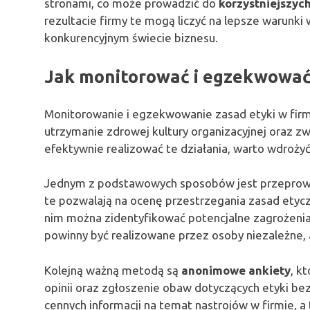
stronami, co może prowadzić do
korzystniejszy
rezultacie firmy te mogą liczyć na lepsze warunk
konkurencyjnym świecie biznesu.
Jak monitorować i egzekwować 
Monitorowanie i egzekwowanie zasad etyki w fir
utrzymanie zdrowej kultury organizacyjnej oraz z
efektywnie realizować te działania, warto wdroży
Jednym z podstawowych sposobów jest przepro
te pozwalają na ocenę przestrzegania zasad etyczn
nim można zidentyfikować potencjalne zagrożenia
powinny być realizowane przez osoby niezależne,
Kolejną ważną metodą są
anonimowe ankiety
, k
opinii oraz zgłoszenie obaw dotyczących etyki be
cennych informacji na temat nastrojów w firmie, a