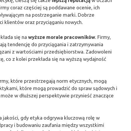
etykę, cieszą się także
lepszą reputacją
w oczach
irmy coraz częściej są poddawane ocenie, ich
wpływającym na postrzeganie marki. Dobrze
ci klientów oraz przyciąganiu nowych.
kłada się na
wyższe morale pracowników
. Firmy,
mają tendencję do przyciągania i zatrzymywania
ązani z wartościami przedsiębiorstwa. Zadowoleni
ę, co z kolei przekłada się na wyższą wydajność
Firmy, które przestrzegają norm etycznych, mogą
aktykami, które mogą prowadzić do spraw sądowych i
 może w dłuższej perspektywie przynieść znaczące
a jakości, gdy etyka odgrywa kluczową rolę w
ółpracy i budowaniu zaufania między wszystkimi